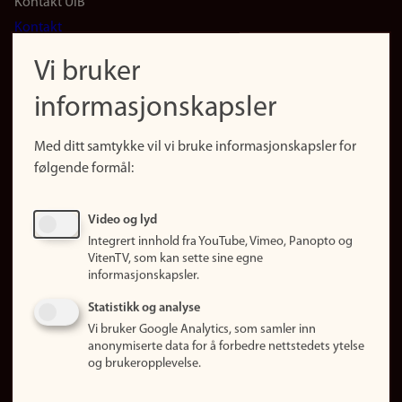
Footer
Kontakt UiB
Kontakt
navigation
Finn ansatte
Vi bruker
(no)
Finn forsker
informasjonskapsler
Presse
Snarveier
Med ditt samtykke vil vi bruke informasjonskapsler for
Finn studier
følgende formål:
Ledige stillinger
Sosiale medier
Video og lyd
Facebook
Integrert innhold fra YouTube, Vimeo, Panopto og
Instagram
VitenTV, som kan sette sine egne
informasjonskapsler.
LinkedIn
Snapchat
Statistikk og analyse
Om nettstedet
Vi bruker Google Analytics, som samler inn
anonymiserte data for å forbedre nettstedets ytelse
Informasjonskapsler
og brukeropplevelse.
Oppdater samtykke
(informasjonskapsler)