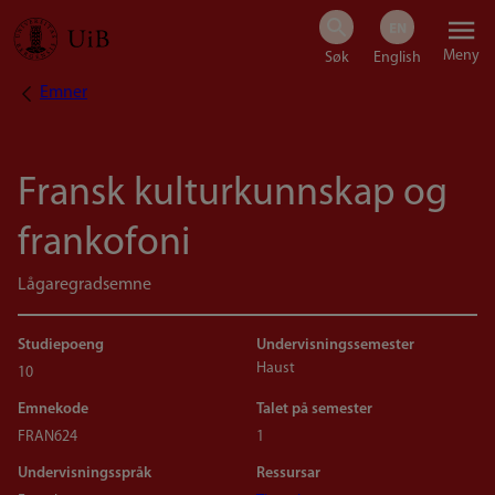
Hopp
Meny
til
Emner
Navigasjonssti
hovedinnhold
Fransk kulturkunnskap og
frankofoni
Lågaregradsemne
Studiepoeng
Undervisningssemester
Haust
10
Emnekode
Talet på semester
FRAN624
1
Undervisningsspråk
Ressursar