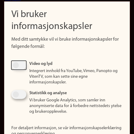
navigation
Finn ansatte
Vi bruker
(no)
Finn forsker
informasjonskapsler
Presse
Snarveier
Med ditt samtykke vil vi bruke informasjonskapsler for
Finn studier
følgende formål:
Ledige stillinger
Sosiale medier
Video og lyd
Facebook
Integrert innhold fra YouTube, Vimeo, Panopto og
Instagram
VitenTV, som kan sette sine egne
informasjonskapsler.
LinkedIn
Snapchat
Statistikk og analyse
Om nettstedet
Vi bruker Google Analytics, som samler inn
anonymiserte data for å forbedre nettstedets ytelse
Informasjonskapsler
og brukeropplevelse.
Oppdater samtykke
(informasjonskapsler)
For detaljert informasjon, se vår informasjonskapselerklæring
Personvern
og personvernerklæring.