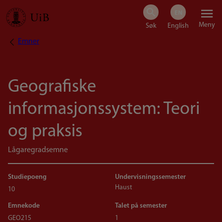
Hopp
Meny
til
Emner
Navigasjonssti
hovedinnhold
Geografiske
informasjonssystem: Teori
og praksis
Lågaregradsemne
Studiepoeng
Undervisningssemester
Haust
10
Emnekode
Talet på semester
GEO215
1