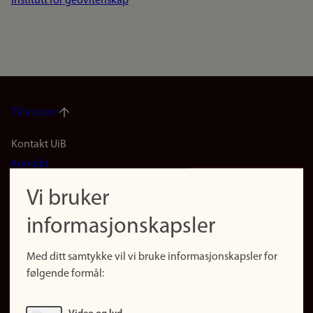
Institutt for geovitenskap
Til toppen
Footer
Kontakt UiB
Kontakt
navigation
Finn ansatte
Vi bruker
(no)
Finn forsker
informasjonskapsler
Presse
Snarveier
Med ditt samtykke vil vi bruke informasjonskapsler for
Finn studier
følgende formål:
Ledige stillinger
Sosiale medier