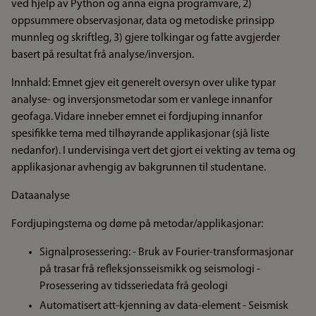
ved hjelp av Python og anna eigna programvare, 2)
oppsummere observasjonar, data og metodiske prinsipp
munnleg og skriftleg, 3) gjere tolkingar og fatte avgjerder
basert på resultat frå analyse/inversjon.
Innhald: Emnet gjev eit generelt oversyn over ulike typar
analyse- og inversjonsmetodar som er vanlege innanfor
geofaga. Vidare inneber emnet ei fordjuping innanfor
spesifikke tema med tilhøyrande applikasjonar (sjå liste
nedanfor). I undervisinga vert det gjort ei vekting av tema og
applikasjonar avhengig av bakgrunnen til studentane.
Dataanalyse
Fordjupingstema og døme på metodar/applikasjonar:
Signalprosessering: - Bruk av Fourier-transformasjonar
på trasar frå refleksjonsseismikk og seismologi -
Prosessering av tidsseriedata frå geologi
Automatisert att-kjenning av data-element - Seismisk