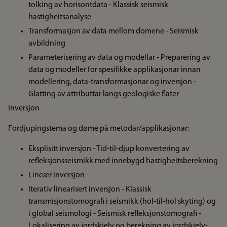
tolking av horisontdata - Klassisk seismisk
hastigheitsanalyse
Transformasjon av data mellom domene - Seismisk
avbildning
Parameterisering av data og modellar - Preparering av
data og modeller for spesifikke applikasjonar innan
modellering, data-transformasjonar og inversjon -
Glatting av attributtar langs geologiske flater
Inversjon
Fordjupingstema og døme på metodar/applikasjonar:
Eksplisitt inversjon - Tid-til-djup konvertering av
refleksjonsseismikk med innebygd hastigheitsberekning
Lineær inversjon
Iterativ linearisert inversjon - Klassisk
transmisjonstomografi i seismikk (hol-til-hol skyting) og
i global seismologi - Seismisk refleksjonstomografi -
Lokalisering av jordskjelv og berekning av jordskjelv-