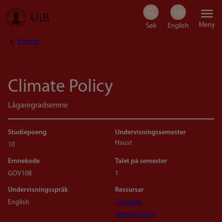
Hopp
Meny
til
Emner
Navigasjonssti
hovedinnhold
Climate Policy
Lågaregradsemne
Studiepoeng
Undervisningssemester
Haust
10
Emnekode
Talet på semester
GOV108
1
Undervisningsspråk
Ressursar
English
Timeplan
Litteraturliste