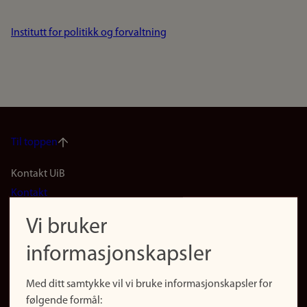
Institutt for politikk og forvaltning
Til toppen
Footer
Kontakt UiB
Kontakt
navigation
Finn ansatte
Vi bruker
(no)
Finn forsker
informasjonskapsler
Presse
Snarveier
Med ditt samtykke vil vi bruke informasjonskapsler for
Finn studier
følgende formål: