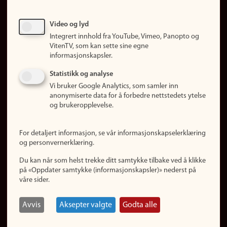
Ledige stillinger
Sosiale medier
Video og lyd
Facebook
Integrert innhold fra YouTube, Vimeo, Panopto og
Instagram
VitenTV, som kan sette sine egne
informasjonskapsler.
LinkedIn
Snapchat
Statistikk og analyse
Om nettstedet
Vi bruker Google Analytics, som samler inn
anonymiserte data for å forbedre nettstedets ytelse
Informasjonskapsler
og brukeropplevelse.
Oppdater samtykke
(informasjonskapsler)
For detaljert informasjon, se vår informasjonskapselerklæring
Personvern
og personvernerklæring.
Tilgjengelighetserklæring
Du kan når som helst trekke ditt samtykke tilbake ved å klikke
på «Oppdater samtykke (informasjonskapsler)» nederst på
våre sider.
Logg inn
Rediger din ansattside
Avvis
Aksepter valgte
Godta alle
English