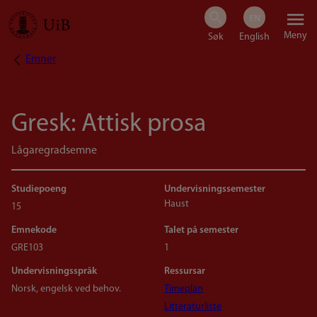
Hopp
Meny
til
Emner
Navigasjonssti
hovedinnhold
Gresk: Attisk prosa
Lågaregradsemne
Studiepoeng
Undervisningssemester
Haust
15
Emnekode
Talet på semester
GRE103
1
Undervisningsspråk
Ressursar
Norsk, engelsk ved behov.
Timeplan
Litteraturliste