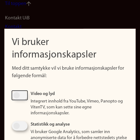
Til toppen
Footer
Kontakt UiB
Kontakt
navigation
Finn ansatte
Vi bruker
(no)
Finn forsker
informasjonskapsler
Presse
Snarveier
Med ditt samtykke vil vi bruke informasjonskapsler for
Finn studier
følgende formål:
Ledige stillinger
Sosiale medier
Video og lyd
Facebook
Integrert innhold fra YouTube, Vimeo, Panopto og
Instagram
VitenTV, som kan sette sine egne
informasjonskapsler.
LinkedIn
Snapchat
Statistikk og analyse
Om nettstedet
Vi bruker Google Analytics, som samler inn
anonymiserte data for å forbedre nettstedets ytelse