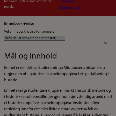
Normalt undervisast emnet på
Timeplan
norsk.
Litteraturliste
Emnebeskrivelse
Vel emnebeskrivelse for semester
Mål og innhold
Emnet er ein del av studieretninga Midtaustens historie, og
utgjer den obligatoriske bacheloroppgåva i ei spesialisering i
historie.
Emnet skal gi studentane djupare innsikt i historisk metode og
i historiske problemstillinger gjennom sjølvstendig arbeid med
ei historisk oppgåve, bacheloroppgåva. Instituttet tilbyr
rettleiing innafor eitt eller fleire nærare avgrensa felt av
Midtaustens historie. Tilbodet vil variere frå år til år, avhengig