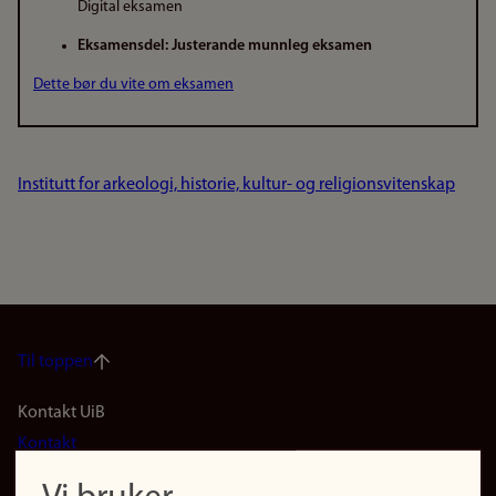
Digital eksamen
Eksamensdel: Justerande munnleg eksamen
Dette bør du vite om eksamen
Institutt for arkeologi, historie, kultur- og religionsvitenskap
Til toppen
Footer
Kontakt UiB
Kontakt
navigation
Finn ansatte