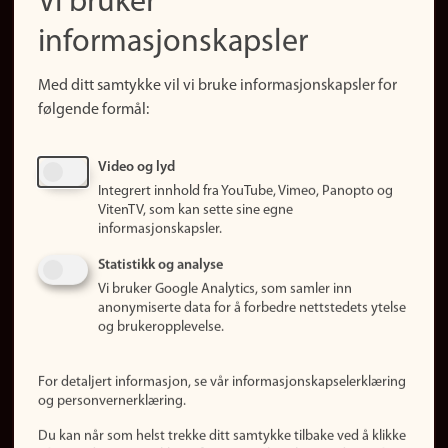
Vi bruker
(no)
Finn forsker
informasjonskapsler
Presse
Snarveier
Med ditt samtykke vil vi bruke informasjonskapsler for
Finn studier
følgende formål:
Ledige stillinger
Sosiale medier
Video og lyd
Facebook
Integrert innhold fra YouTube, Vimeo, Panopto og
Instagram
VitenTV, som kan sette sine egne
informasjonskapsler.
LinkedIn
Snapchat
Statistikk og analyse
Om nettstedet
Vi bruker Google Analytics, som samler inn
anonymiserte data for å forbedre nettstedets ytelse
Informasjonskapsler
og brukeropplevelse.
Oppdater samtykke
(informasjonskapsler)
For detaljert informasjon, se vår informasjonskapselerklæring
Personvern
og personvernerklæring.
Tilgjengelighetserklæring
Du kan når som helst trekke ditt samtykke tilbake ved å klikke