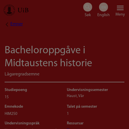
Hopp
Meny
til
Emner
Navigasjonssti
hovedinnhold
Bacheloroppgåve i
Midtaustens historie
Lågaregradsemne
Studiepoeng
Undervisningssemester
Haust, Vår
15
Emnekode
Talet på semester
HIM250
1
Undervisningsspråk
Ressursar