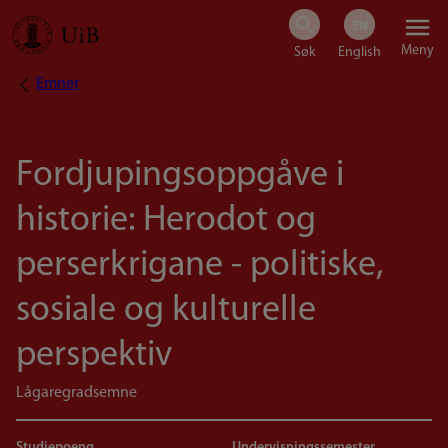
Hopp
Meny
til
Emner
Navigasjonssti
hovedinnhold
Fordjupingsoppgåve i
historie: Herodot og
perserkrigane - politiske,
sosiale og kulturelle
perspektiv
Lågaregradsemne
Studiepoeng
Undervisningssemester