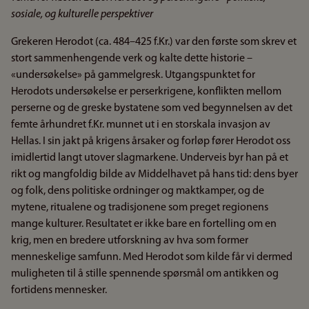
sosiale, og kulturelle perspektiver
Grekeren Herodot (ca. 484–425 f.Kr.) var den første som skrev et
stort sammenhengende verk og kalte dette historie –
«undersøkelse» på gammelgresk. Utgangspunktet for
Herodots undersøkelse er perserkrigene, konflikten mellom
perserne og de greske bystatene som ved begynnelsen av det
femte århundret f.Kr. munnet ut i en storskala invasjon av
Hellas. I sin jakt på krigens årsaker og forløp fører Herodot oss
imidlertid langt utover slagmarkene. Underveis byr han på et
rikt og mangfoldig bilde av Middelhavet på hans tid: dens byer
og folk, dens politiske ordninger og maktkamper, og de
mytene, ritualene og tradisjonene som preget regionens
mange kulturer. Resultatet er ikke bare en fortelling om en
krig, men en bredere utforskning av hva som former
menneskelige samfunn. Med Herodot som kilde får vi dermed
muligheten til å stille spennende spørsmål om antikken og
fortidens mennesker.