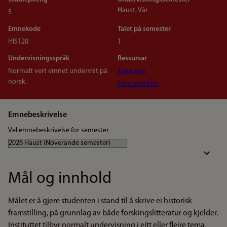
Haust, Vår
5
Emnekode
Talet på semester
HIS120
1
Undervisningsspråk
Ressursar
Normalt vert emnet undervist på
Timeplan
norsk.
Litteraturliste
Emnebeskrivelse
Vel emnebeskrivelse for semester
Mål og innhold
Målet er å gjere studenten i stand til å skrive ei historisk
framstilling, på grunnlag av både forskingslitteratur og kjelder.
Instituttet tilbyr normalt undervisning i eitt eller fleire tema,