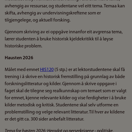
avhengig av ressursar, og studentane vel eitt tema. Temaa kan
skifta, avhengig av undervisningskreftene som er
tilgjengelege, og aktuell forsking.
Gjennom skriving av ei oppgåve innanfor eit avgrensa tema,
lærer studenten å bruke historisk kjeldekritikk til å løyse
historiske problem.
Hausten 2026
Målet med emnet
HIS120
(5 stp.) er at lektorstudentene skal få
trening i å skrive en historisk fremstilling på grunnlag av både
forskningslitteratur og kilder. Gjennom å skrive oppgave i
faget skal de tilegne seg realkunnskap om temaet som er valgt
for emnet, kjenne relevante kilder og vise ferdigheter i å bruke
kilder metodisk og kritisk. Studentene skal selv utforme en
problemstilling og velge relevant litteratur. Til hver av kildene
er det gitt ca. 300 sider anbefalt litteratur.
Tema for høsten 2026: Herodot og perserkrigene - politiske,