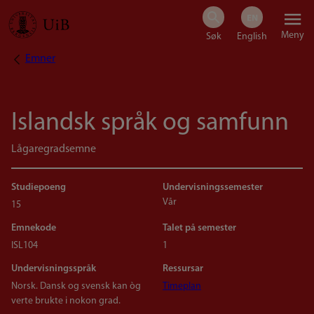
Hopp
Meny
til
Emner
Navigasjonssti
hovedinnhold
Islandsk språk og samfunn
Lågaregradsemne
Studiepoeng
Undervisningssemester
Vår
15
Emnekode
Talet på semester
ISL104
1
Undervisningsspråk
Ressursar
Norsk. Dansk og svensk kan òg
Timeplan
verte brukte i nokon grad.