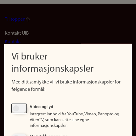
Til toppen
Footer
Kontakt UiB
Kontakt
navigation
Finn ansatte
Vi bruker
(no)
Finn forsker
informasjonskapsler
Presse
Snarveier
Med ditt samtykke vil vi bruke informasjonskapsler for
Finn studier
følgende formål:
Ledige stillinger
Sosiale medier
Video og lyd
Facebook
Integrert innhold fra YouTube, Vimeo, Panopto og
Instagram
VitenTV, som kan sette sine egne
informasjonskapsler.
LinkedIn
Snapchat