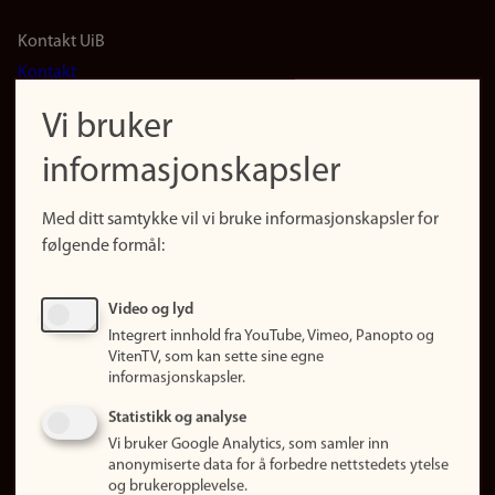
Footer
Kontakt UiB
Kontakt
navigation
Finn ansatte
Vi bruker
(no)
Finn forsker
informasjonskapsler
Presse
Snarveier
Med ditt samtykke vil vi bruke informasjonskapsler for
Finn studier
følgende formål:
Ledige stillinger
Sosiale medier
Video og lyd
Facebook
Integrert innhold fra YouTube, Vimeo, Panopto og
Instagram
VitenTV, som kan sette sine egne
informasjonskapsler.
LinkedIn
Snapchat
Statistikk og analyse
Om nettstedet
Vi bruker Google Analytics, som samler inn
anonymiserte data for å forbedre nettstedets ytelse
Informasjonskapsler
og brukeropplevelse.