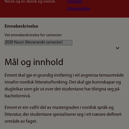
Norsk og ev. dansk og svensk.
Timeplan
Litteraturliste
Emnebeskrivelse
Vel emnebeskrivelse for semester
Mål og innhold
Emnet skal gje ei grundig innføring i eit avgrensa temaområde
innafor nordisk litteraturforsking. Det skal gje kunnskapar og
dugleikar som går ut over det studentane har tileigna seg på
bachelornivå.
Emnet er ein valfri del av mastergraden i nordisk språk og
litteratur, der studentane spesialiserer seg i eit nærare definert
område av faget.