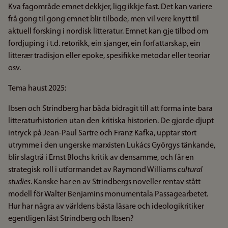
Kva fagområde emnet dekkjer, ligg ikkje fast. Det kan variere
frå gong til gong emnet blir tilbode, men vil vere knytt til
aktuell forsking i nordisk litteratur. Emnet kan gje tilbod om
fordjuping i t.d. retorikk, ein sjanger, ein forfattarskap, ein
litterær tradisjon eller epoke, spesifikke metodar eller teoriar
osv.
Tema haust 2025:
Ibsen och Strindberg har båda bidragit till att forma inte bara
litteraturhistorien utan den kritiska historien. De gjorde djupt
intryck på Jean-Paul Sartre och Franz Kafka, upptar stort
utrymme i den ungerske marxisten Lukács Györgys tänkande,
blir slagträ i Ernst Blochs kritik av densamme, och får en
strategisk roll i utformandet av Raymond Williams
cultural
studies
. Kanske har en av Strindbergs noveller rentav stått
modell för Walter Benjamins monumentala Passagearbetet.
Hur har några av världens bästa läsare och ideologikritiker
egentligen läst Strindberg och Ibsen?