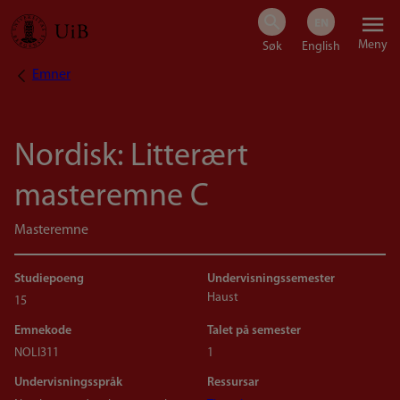
Hopp
Meny
til
Emner
Navigasjonssti
hovedinnhold
Nordisk: Litterært
masteremne C
Masteremne
Studiepoeng
Undervisningssemester
Haust
15
Emnekode
Talet på semester
NOLI311
1
Undervisningsspråk
Ressursar