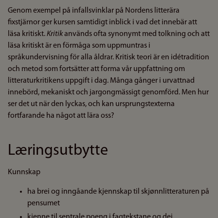
Genom exempel på infallsvinklar på Nordens litterära
fixstjärnor ger kursen samtidigt inblick i vad det innebär att
läsa kritiskt.
Kritik
används ofta synonymt med tolkning och att
läsa kritiskt är en förmåga som uppmuntras i
språkundervisning för alla åldrar. Kritisk teori är en idétradition
och metod som fortsätter att forma vår uppfattning om
litteraturkritikens uppgift i dag. Många gånger i urvattnad
innebörd, mekaniskt och jargongmässigt genomförd. Men hur
ser det ut när den lyckas, och kan ursprungstexterna
fortfarande ha något att lära oss?
Læringsutbytte
Kunnskap
ha brei og inngåande kjennskap til skjønnlitteraturen på
pensumet
kjenne til sentrale poeng i fagtekstane og dei