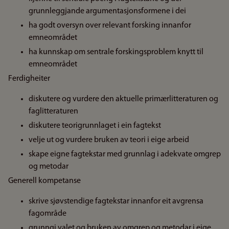
grunnleggjande argumentasjonsformene i dei
ha godt oversyn over relevant forsking innanfor
emneområdet
ha kunnskap om sentrale forskingsproblem knytt til
emneområdet
Ferdigheiter
diskutere og vurdere den aktuelle primærlitteraturen og
faglitteraturen
diskutere teorigrunnlaget i ein fagtekst
velje ut og vurdere bruken av teori i eige arbeid
skape eigne fagtekstar med grunnlag i adekvate omgrep
og metodar
Generell kompetanse
skrive sjøvstendige fagtekstar innanfor eit avgrensa
fagområde
grunngi valet og bruken av omgrep og metodar i eige