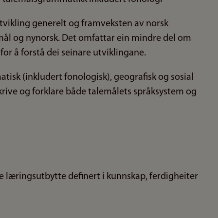
kutvikling generelt og framveksten av norsk
mål og nynorsk. Det omfattar ein mindre del om
r å forstå dei seinare utviklingane.
tisk (inkludert fonologisk), geografisk og sosial
skrive og forklare både talemålets språksystem og
 læringsutbytte definert i kunnskap, ferdigheiter