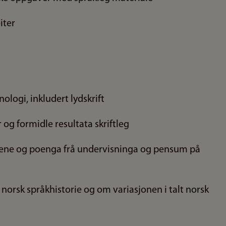
iter
ologi, inkludert lydskrift
g formidle resultata skriftleg
iktene og poenga frå undervisninga og pensum på
norsk språkhistorie og om variasjonen i talt norsk