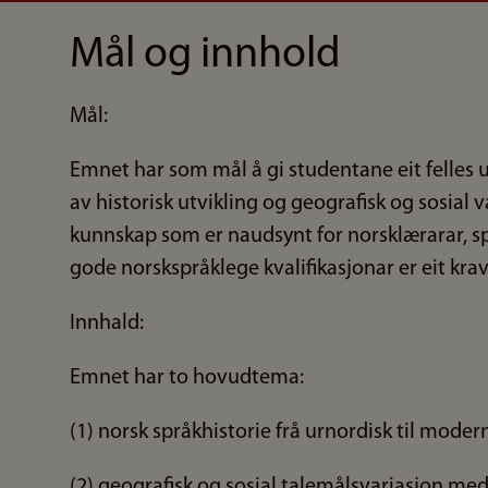
Mål og innhold
Mål:
Emnet har som mål å gi studentane eit felles u
av historisk utvikling og geografisk og sosial
kunnskap som er naudsynt for norsklærarar, s
gode norskspråklege kvalifikasjonar er eit krav
Innhald:
Emnet har to hovudtema:
(1) norsk språkhistorie frå urnordisk til moder
(2) geografisk og sosial talemålsvariasjon m