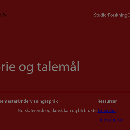
Studier
Forskning
O
rie og talemål
 semester
Undervisningsspråk
Ressursar
Norsk. Svensk og dansk kan òg bli brukte.
Timeplan
Litteraturliste