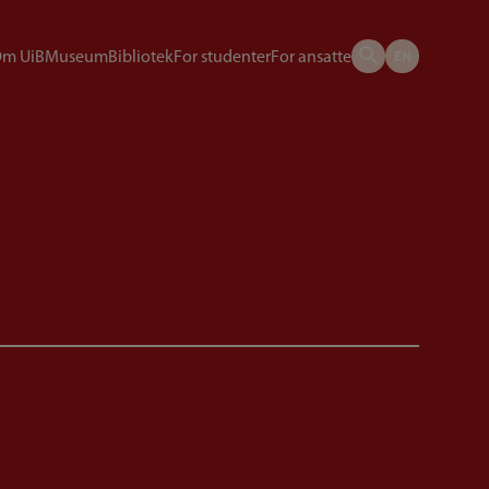
m UiB
Museum
Bibliotek
For studenter
For ansatte