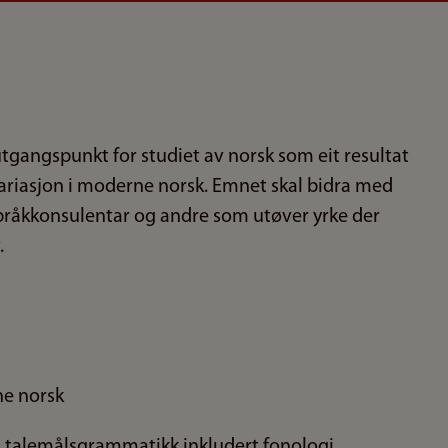
tgangspunkt for studiet av norsk som eit resultat
 variasjon i moderne norsk. Emnet skal bidra med
pråkkonsulentar og andre som utøver yrke der
.
ne norsk
ed talemålsgrammatikk inkludert fonologi