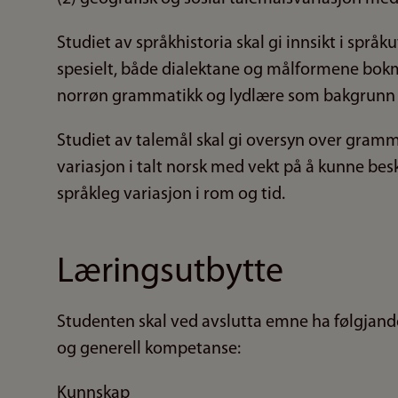
Studiet av språkhistoria skal gi innsikt i språ
spesielt, både dialektane og målformene bok
norrøn grammatikk og lydlære som bakgrunn fo
Studiet av talemål skal gi oversyn over gramma
variasjon i talt norsk med vekt på å kunne be
språkleg variasjon i rom og tid.
Læringsutbytte
Studenten skal ved avslutta emne ha følgjande
og generell kompetanse:
Kunnskap