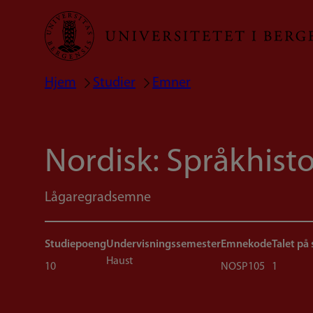
Hopp
til
hovedinnhold
Hjem
Studier
Emner
Navigasjonssti
Nordisk: Språkhisto
Lågaregradsemne
Studiepoeng
Undervisningssemester
Emnekode
Talet på
Haust
10
NOSP105
1