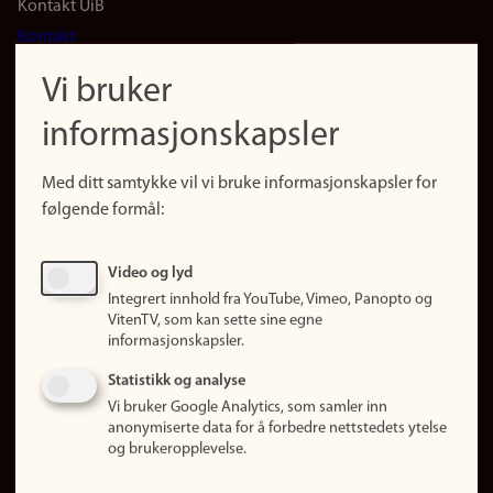
Footer
Kontakt UiB
Kontakt
navigation
Finn ansatte
Vi bruker
(no)
Finn forsker
informasjonskapsler
Presse
Snarveier
Med ditt samtykke vil vi bruke informasjonskapsler for
Finn studier
følgende formål:
Ledige stillinger
Sosiale medier
Video og lyd
Facebook
Integrert innhold fra YouTube, Vimeo, Panopto og
Instagram
VitenTV, som kan sette sine egne
informasjonskapsler.
LinkedIn
Snapchat
Statistikk og analyse
Om nettstedet
Vi bruker Google Analytics, som samler inn
anonymiserte data for å forbedre nettstedets ytelse
Informasjonskapsler
og brukeropplevelse.
Oppdater samtykke