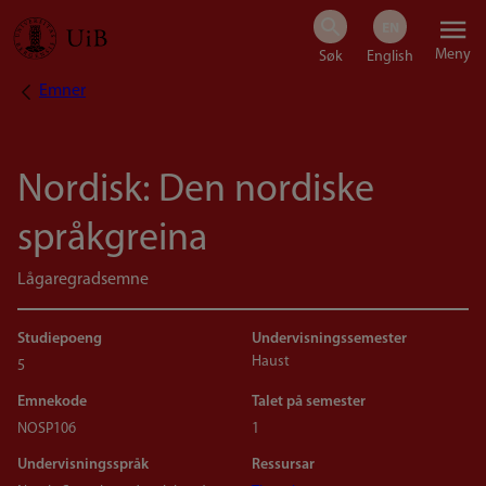
Hopp
Meny
til
Emner
Navigasjonssti
hovedinnhold
Nordisk: Den nordiske
språkgreina
Lågaregradsemne
Studiepoeng
Undervisningssemester
Haust
5
Emnekode
Talet på semester
NOSP106
1
Undervisningsspråk
Ressursar