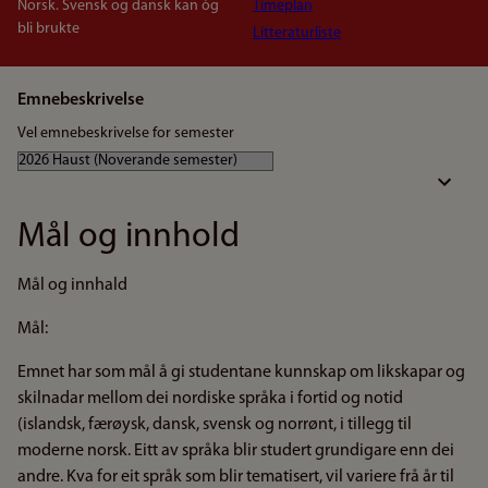
Norsk. Svensk og dansk kan òg
Timeplan
bli brukte
Litteraturliste
Emnebeskrivelse
Vel emnebeskrivelse for semester
Mål og innhold
Mål og innhald
Mål:
Emnet har som mål å gi studentane kunnskap om likskapar og
skilnadar mellom dei nordiske språka i fortid og notid
(islandsk, færøysk, dansk, svensk og norrønt, i tillegg til
moderne norsk. Eitt av språka blir studert grundigare enn dei
andre. Kva for eit språk som blir tematisert, vil variere frå år til