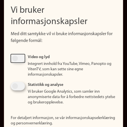
navigation
Finn ansatte
Vi bruker
(no)
Finn forsker
informasjonskapsler
Presse
Snarveier
Med ditt samtykke vil vi bruke informasjonskapsler for
Finn studier
følgende formål:
Ledige stillinger
Sosiale medier
Video og lyd
Facebook
Integrert innhold fra YouTube, Vimeo, Panopto og
Instagram
VitenTV, som kan sette sine egne
informasjonskapsler.
LinkedIn
Snapchat
Statistikk og analyse
Om nettstedet
Vi bruker Google Analytics, som samler inn
anonymiserte data for å forbedre nettstedets ytelse
Informasjonskapsler
og brukeropplevelse.
Oppdater samtykke
(informasjonskapsler)
For detaljert informasjon, se vår informasjonskapselerklæring
Personvern
og personvernerklæring.