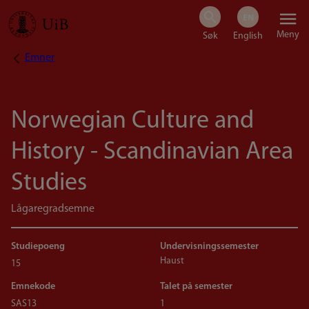
Hopp
Meny
til
Emner
Navigasjonssti
hovedinnhold
Norwegian Culture and
History - Scandinavian Area
Studies
Lågaregradsemne
Studiepoeng
Undervisningssemester
Haust
15
Emnekode
Talet på semester
SAS13
1