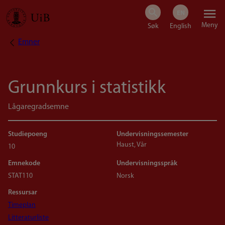
Hopp
Meny
til
Emner
Navigasjonssti
hovedinnhold
Grunnkurs i statistikk
Lågaregradsemne
Studiepoeng
Undervisningssemester
Haust, Vår
10
Emnekode
Undervisningsspråk
STAT110
Norsk
Ressursar
Timeplan
Litteraturliste