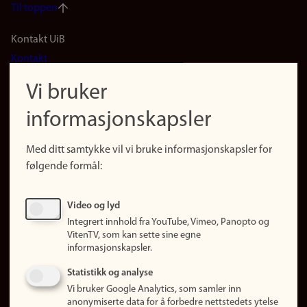
Til toppen
Footer
Kontakt UiB
Kontakt
navigation
Finn ansatte
Vi bruker
(no)
Finn forsker
informasjonskapsler
Presse
Snarveier
Med ditt samtykke vil vi bruke informasjonskapsler for
Finn studier
følgende formål:
Ledige stillinger
Sosiale medier
Video og lyd
Facebook
Integrert innhold fra YouTube, Vimeo, Panopto og
Instagram
VitenTV, som kan sette sine egne
informasjonskapsler.
LinkedIn
Snapchat
Statistikk og analyse
Om nettstedet
Vi bruker Google Analytics, som samler inn
anonymiserte data for å forbedre nettstedets ytelse