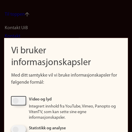
Til toppen
Footer
Kontakt UiB
Kontakt
navigation
Finn ansatte
Vi bruker
(no)
Finn forsker
informasjonskapsler
Presse
Snarveier
Med ditt samtykke vil vi bruke informasjonskapsler for
Finn studier
følgende formål:
Ledige stillinger
Sosiale medier
Video og lyd
Facebook
Integrert innhold fra YouTube, Vimeo, Panopto og
Instagram
VitenTV, som kan sette sine egne
informasjonskapsler.
LinkedIn
Snapchat
Statistikk og analyse