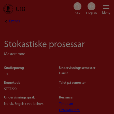
Hopp
Meny
til
Emner
Navigasjonssti
hovedinnhold
Stokastiske prosessar
Masteremne
Studiepoeng
Undervisningssemester
Haust
10
Emnekode
Talet på semester
STAT220
1
Undervisningsspråk
Ressursar
Norsk. Engelsk ved behov.
Timeplan
Litteraturliste