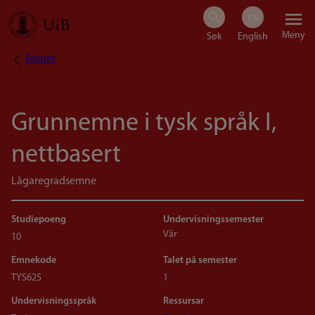
Hopp
Meny
til
Emner
Navigasjonssti
hovedinnhold
Grunnemne i tysk språk I,
nettbasert
Lågaregradsemne
Studiepoeng
Undervisningssemester
Vår
10
Emnekode
Talet på semester
TYS625
1
Undervisningsspråk
Ressursar