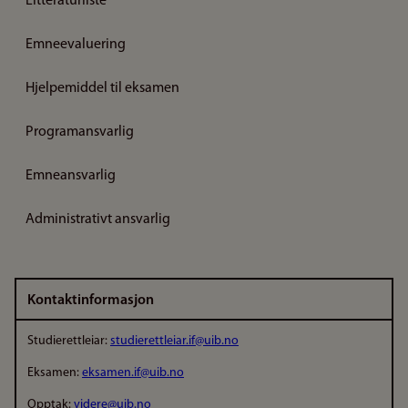
Litteraturliste
Emneevaluering
Hjelpemiddel til eksamen
Programansvarlig
Emneansvarlig
Administrativt ansvarlig
Kontaktinformasjon
Studierettleiar:
studierettleiar.if@uib.no
Eksamen:
eksamen.if@uib.no
Opptak:
videre@uib.no