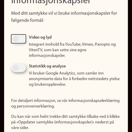
informasjonskapsler
Snarveier
Med ditt samtykke vil vi bruke informasjonskapsler for
Finn studier
følgende formål:
Ledige stillinger
Sosiale medier
Video og lyd
Facebook
Integrert innhold fra YouTube, Vimeo, Panopto og
Instagram
VitenTV, som kan sette sine egne
informasjonskapsler.
LinkedIn
Snapchat
Statistikk og analyse
Om nettstedet
Vi bruker Google Analytics, som samler inn
anonymiserte data for å forbedre nettstedets ytelse
Informasjonskapsler
og brukeropplevelse.
Oppdater samtykke
(informasjonskapsler)
For detaljert informasjon, se vår informasjonskapselerklæring
Personvern
og personvernerklæring.
Tilgjengelighetserklæring
Du kan når som helst trekke ditt samtykke tilbake ved å klikke
på «Oppdater samtykke (informasjonskapsler)» nederst på
våre sider.
Logg inn