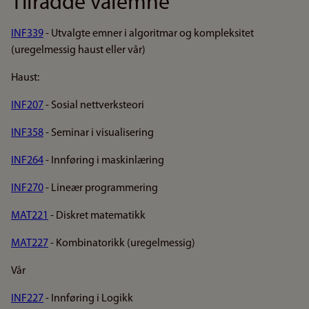
Tilrådde valemne
INF339
- Utvalgte emner i algoritmar og kompleksitet
(uregelmessig haust eller vår)
Haust:
INF207
- Sosial nettverksteori
INF358
- Seminar i visualisering
INF264
- Innføring i maskinlæring
INF270
- Lineær programmering
MAT221
- Diskret matematikk
MAT227
- Kombinatorikk (uregelmessig)
Vår
INF227
- Innføring i Logikk