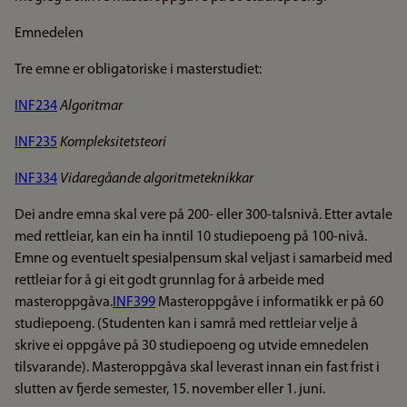
Emnedelen
Tre emne er obligatoriske i masterstudiet:
INF234
Algoritmar
INF235
Kompleksitetsteori
INF334
Vidaregåande algoritmeteknikkar
Dei andre emna skal vere på 200- eller 300-talsnivå. Etter avtale
med rettleiar, kan ein ha inntil 10 studiepoeng på 100-nivå.
Emne og eventuelt spesialpensum skal veljast i samarbeid med
rettleiar for å gi eit godt grunnlag for å arbeide med
masteroppgåva.
INF399
Masteroppgåve i informatikk er på 60
studiepoeng. (Studenten kan i samrå med rettleiar velje å
skrive ei oppgåve på 30 studiepoeng og utvide emnedelen
tilsvarande). Masteroppgåva skal leverast innan ein fast frist i
slutten av fjerde semester, 15. november eller 1. juni.