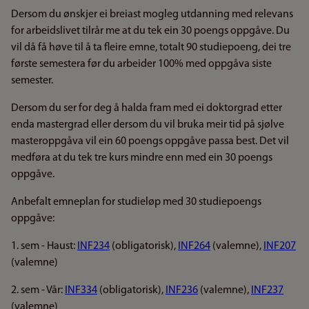
Dersom du ønskjer ei breiast mogleg utdanning med relevans
for arbeidslivet tilrår me at du tek ein 30 poengs oppgåve. Du
vil då få høve til å ta fleire emne, totalt 90 studiepoeng, dei tre
første semestera før du arbeider 100% med oppgåva siste
semester.
Dersom du ser for deg å halda fram med ei doktorgrad etter
enda mastergrad eller dersom du vil bruka meir tid på sjølve
masteroppgåva vil ein 60 poengs oppgåve passa best. Det vil
medføra at du tek tre kurs mindre enn med ein 30 poengs
oppgåve.
Anbefalt emneplan for studieløp med 30 studiepoengs
oppgåve:
1. sem - Haust:
INF234
(obligatorisk),
INF264
(valemne),
INF207
(valemne)
2. sem - Vår:
INF334
(obligatorisk),
INF236
(valemne),
INF237
(valemne)