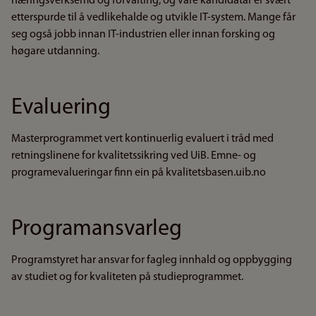
næringsverksemd og forvalting, og våre kandidatar er svært
etterspurde til å vedlikehalde og utvikle IT-system. Mange får
seg også jobb innan IT-industrien eller innan forsking og
høgare utdanning.
Evaluering
Masterprogrammet vert kontinuerlig evaluert i tråd med
retningslinene for kvalitetssikring ved UiB. Emne- og
programevalueringar finn ein på kvalitetsbasen.uib.no
Programansvarleg
Programstyret har ansvar for fagleg innhald og oppbygging
av studiet og for kvaliteten på studieprogrammet.