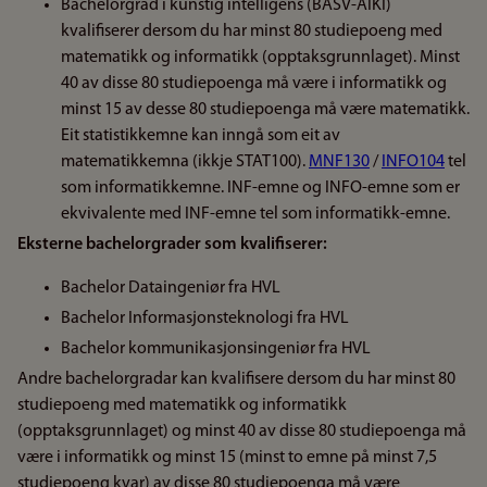
Bachelorgrad i kunstig intelligens (BASV-AIKI)
kvalifiserer dersom du har minst 80 studiepoeng med
matematikk og informatikk (opptaksgrunnlaget). Minst
40 av disse 80 studiepoenga må være i informatikk og
minst 15 av desse 80 studiepoenga må være matematikk.
Eit statistikkemne kan inngå som eit av
matematikkemna (ikkje STAT100).
MNF130
/
INFO104
tel
som informatikkemne. INF-emne og INFO-emne som er
ekvivalente med INF-emne tel som informatikk-emne.
Eksterne bachelorgrader som kvalifiserer:
Bachelor Dataingeniør fra HVL
Bachelor Informasjonsteknologi fra HVL
Bachelor kommunikasjonsingeniør fra HVL
Andre bachelorgradar kan kvalifisere dersom du har minst 80
studiepoeng med matematikk og informatikk
(opptaksgrunnlaget) og minst 40 av disse 80 studiepoenga må
være i informatikk og minst 15 (minst to emne på minst 7,5
studiepoeng kvar) av disse 80 studiepoenga må være