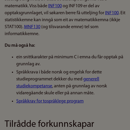
matematikk. Viss både
INF100
og INF109 er del av
opptaksgrunnlaget, vil søkaren berre få utteljing for
INF100
. Eit
statistikkemne kan inngå som eit av matematikkemna (ikkje
STAT100).
MNF130
(og tilsvarande emne) tel som
informatikkemne.
Du må også ha:
ein snittkarakter på minimum C i emna du får opptak på
grunnlag av.
Språkkrava i både norsk og engelsk for dette
studieprogrammet dekker du med
generell
studiekompetanse
, anten på grunnlag av norsk
vidaregåande skule eller på annan måte.
Språkkrav for tospråklege program
Tilrådde forkunnskapar