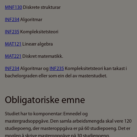
MNF130
Diskrete strukturar
INF234
Algoritmar
INF235
Kompleksitetsteori
MAT121
Lineær algebra
MAT221
Diskret matematikk.
INF234
Algoritmar og
INF235
Kompleksitetsteori kan takast i
bachelorgraden eller som ein del av masterstudiet.
Obligatoriske emne
Studiet har to komponentar: Emnedel og
mastergradsoppgåve. Den samla arbeidsmengda skal vere 120
studiepoeng, der masteroppgåva er på 60 studiepoeng. Det er
mogleg å skrive masteroppgåve på 30 studiepoeng.