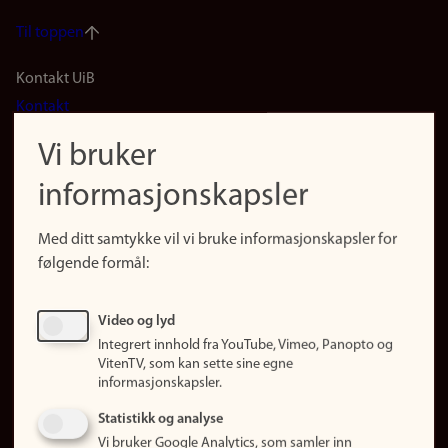
Til toppen
Footer
Kontakt UiB
Kontakt
navigation
Finn ansatte
Vi bruker
(no)
Finn forsker
informasjonskapsler
Presse
Snarveier
Med ditt samtykke vil vi bruke informasjonskapsler for
Finn studier
følgende formål:
Ledige stillinger
Sosiale medier
Video og lyd
Facebook
Integrert innhold fra YouTube, Vimeo, Panopto og
Instagram
VitenTV, som kan sette sine egne
informasjonskapsler.
LinkedIn
Snapchat
Statistikk og analyse
Om nettstedet
Vi bruker Google Analytics, som samler inn