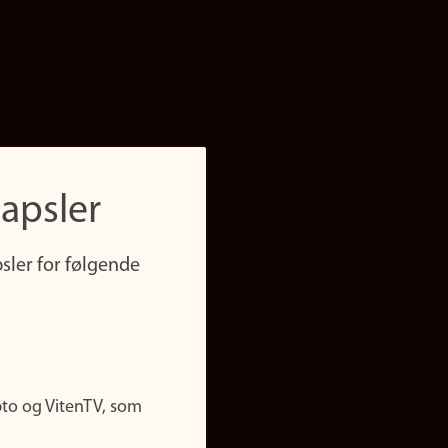
apsler
sler for følgende
pto og VitenTV, som