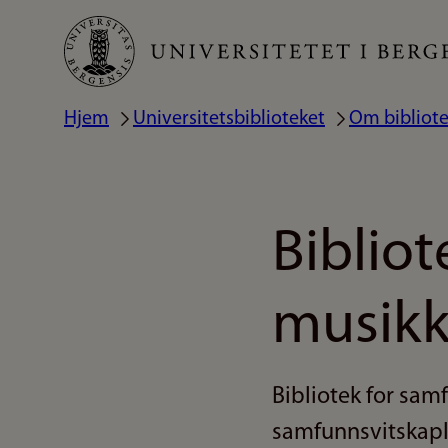
Hopp
til
hovedinnhold
Hjem
Universitetsbiblioteket
Om bibliote
Navigasjonssti
Bibliot
musikk
Bibliotek for sam
samfunnsvitskaple