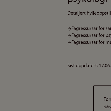
Detaljert hylleoppsti
Fagressursar for s
Fagressursar for p
Fagressursar for m
Sist oppdatert: 17.06
For
Når 