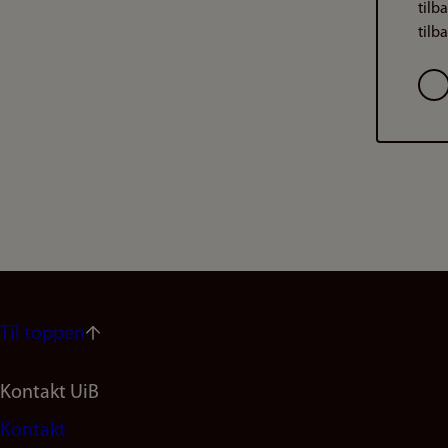
tilb
tilb
Val
Til toppen
Footer
Kontakt UiB
Kontakt