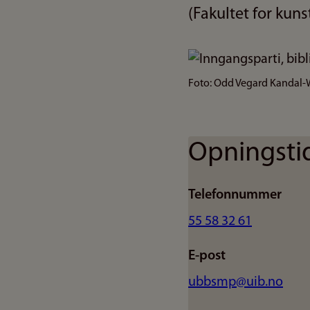
(Fakultet for kuns
Bilde
Foto: Odd Vegard Kandal-
Opningsti
Telefonnummer
55 58 32 61
E-post
ubbsmp@uib.no