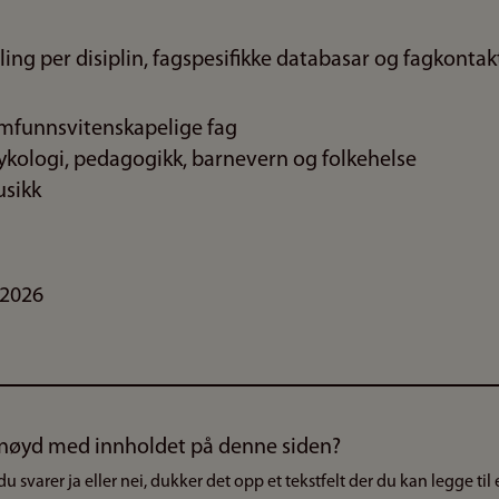
lling per disiplin, fagspesifikke databasar og fagkontak
amfunnsvitenskapelige fag
sykologi, pedagogikk, barnevern og folkehelse
usikk
.2026
nøyd med innholdet på denne siden?
du svarer ja eller nei, dukker det opp et tekstfelt der du kan legge til