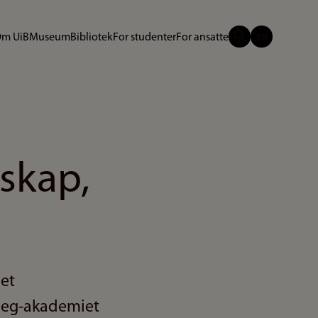
m UiB
Museum
Bibliotek
For studenter
For ansatte
tskap,
Det
rieg-akademiet