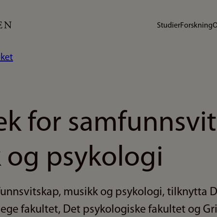
Studier
Forskning
O
ket
ek for samfunnsvi
 og psykologi
funnsvitskap, musikk og psykologi, tilknytta 
ge fakultet, Det psykologiske fakultet og G