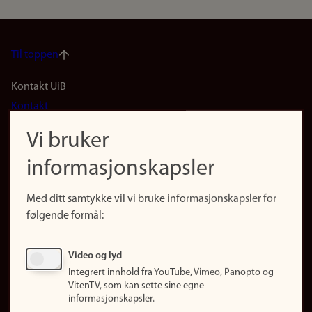
Til toppen
Footer
Kontakt UiB
Kontakt
navigation
Finn ansatte
Vi bruker
(no)
Finn forsker
informasjonskapsler
Presse
Snarveier
Med ditt samtykke vil vi bruke informasjonskapsler for
Finn studier
følgende formål:
Ledige stillinger
Sosiale medier
Video og lyd
Facebook
Integrert innhold fra YouTube, Vimeo, Panopto og
Instagram
VitenTV, som kan sette sine egne
informasjonskapsler.
LinkedIn