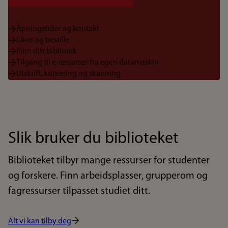
Åpningstider og kontakt
Låne og bestille
Finn ditt bibliotek
Tilgang til e-ressurser fra egen datamaskin
Utskrift, kopiering og skanning
Slik bruker du biblioteket
Biblioteket tilbyr mange ressurser for studenter
og forskere. Finn arbeidsplasser, grupperom og
fagressurser tilpasset studiet ditt.
Alt vi kan tilby deg