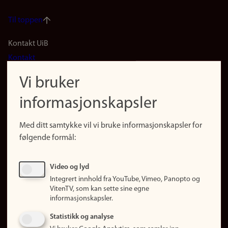
Til toppen
Footer
Kontakt UiB
Kontakt
navigation
Finn ansatte
Vi bruker
(no)
Finn forsker
informasjonskapsler
Presse
Snarveier
Med ditt samtykke vil vi bruke informasjonskapsler for
Finn studier
følgende formål:
Ledige stillinger
Sosiale medier
Video og lyd
Facebook
Integrert innhold fra YouTube, Vimeo, Panopto og
Instagram
VitenTV, som kan sette sine egne
informasjonskapsler.
LinkedIn
Snapchat
Statistikk og analyse