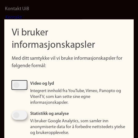
Footer
Kontakt UiB
Kontakt
navigation
Finn ansatte
Vi bruker
(no)
Finn forsker
informasjonskapsler
Presse
Snarveier
Med ditt samtykke vil vi bruke informasjonskapsler for
Finn studier
følgende formål:
Ledige stillinger
Sosiale medier
Video og lyd
Facebook
Integrert innhold fra YouTube, Vimeo, Panopto og
Instagram
VitenTV, som kan sette sine egne
informasjonskapsler.
LinkedIn
Snapchat
Statistikk og analyse
Om nettstedet
Vi bruker Google Analytics, som samler inn
anonymiserte data for å forbedre nettstedets ytelse
Informasjonskapsler
og brukeropplevelse.