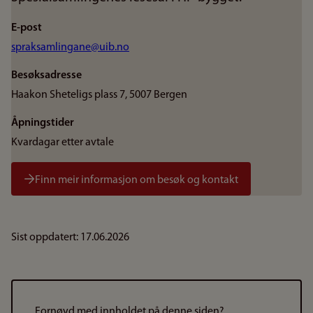
E-post
spraksamlingane@uib.no
Besøksadresse
Haakon Sheteligs plass 7, 5007 Bergen
Åpningstider
Kvardagar etter avtale
Finn meir informasjon om besøk og kontakt
Sist oppdatert: 17.06.2026
Fornøyd med innholdet på denne siden?