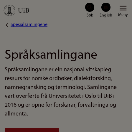
Hopp
Meny
til
Spesialsamlingene
Navigasjonssti
hovedinnhold
Språksamlingane
Språksamlingane er ein nasjonal vitskapleg
ressurs for norske ordbøker, dialektforsking,
namnegransking og terminologi. Samlingane
vart overførte frå Universitetet i Oslo til UiB i
2016 og er opne for forskarar, forvaltninga og
allmenta.