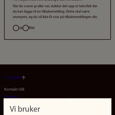
Når du svarer ja eller nei, dukker det opp et tekstfelt der
du kan legge til en tilbakemelding. Dette skal være
anonymt, og du vil ikke få svar på tilbakemeldingen din.
Valg
Ja
Nei
Til toppen
Footer
Kontakt UiB
Kontakt
navigation
Finn ansatte
Vi bruker
(no)
Finn forsker