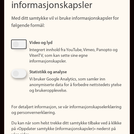
informasjonskapsler
Presse
Snarveier
Med ditt samtykke vil vi bruke informasjonskapsler for
Finn studier
følgende formål:
Ledige stillinger
Sosiale medier
Video og lyd
Facebook
Integrert innhold fra YouTube, Vimeo, Panopto og
Instagram
VitenTV, som kan sette sine egne
informasjonskapsler.
LinkedIn
Snapchat
Statistikk og analyse
Om nettstedet
Vi bruker Google Analytics, som samler inn
anonymiserte data for å forbedre nettstedets ytelse
Informasjonskapsler
og brukeropplevelse.
Oppdater samtykke
(informasjonskapsler)
For detaljert informasjon, se vår informasjonskapselerklæring
Personvern
og personvernerklæring.
Tilgjengelighetserklæring
Du kan når som helst trekke ditt samtykke tilbake ved å klikke
på «Oppdater samtykke (informasjonskapsler)» nederst på