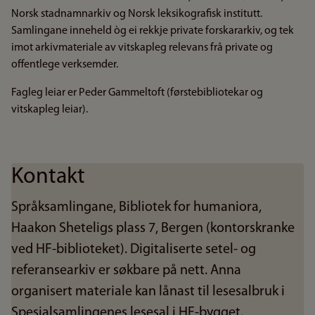
Norsk stadnamnarkiv og Norsk leksikografisk institutt.
Samlingane inneheld òg ei rekkje private forskararkiv, og tek
imot arkivmateriale av vitskapleg relevans frå private og
offentlege verksemder.
Fagleg leiar er Peder Gammeltoft (førstebibliotekar og
vitskapleg leiar).
Kontakt
Språksamlingane, Bibliotek for humaniora,
Haakon Sheteligs plass 7, Bergen (kontorskranke
ved HF-biblioteket). Digitaliserte setel- og
referansearkiv er søkbare på nett. Anna
organisert materiale kan lånast til lesesalbruk i
Spesialsamlingenes lesesal i HF-bygget.