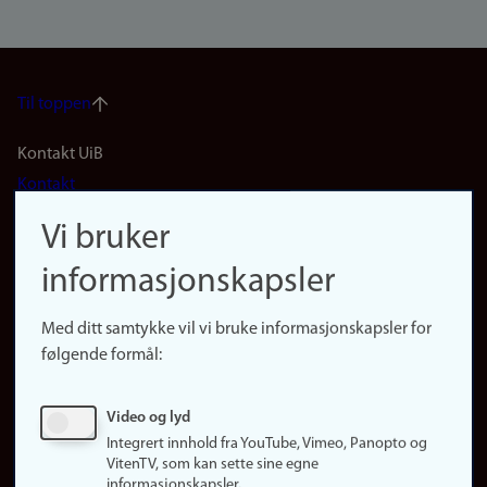
Til toppen
Footer
Kontakt UiB
Kontakt
navigation
Finn ansatte
Vi bruker
(no)
Finn forsker
informasjonskapsler
Presse
Snarveier
Med ditt samtykke vil vi bruke informasjonskapsler for
Finn studier
følgende formål:
Ledige stillinger
Sosiale medier
Video og lyd
Facebook
Integrert innhold fra YouTube, Vimeo, Panopto og
Instagram
VitenTV, som kan sette sine egne
informasjonskapsler.