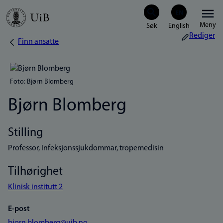
Hopp
Meny
til
Rediger
Finn ansatte
Navigasjonssti
hovedinnhold
Foto: Bjørn Blomberg
Bjørn Blomberg
Stilling
Professor, Infeksjonssjukdommar, tropemedisin
Tilhørighet
Klinisk institutt 2
E-post