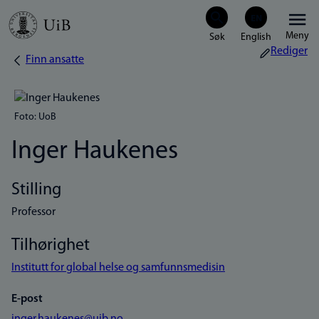
Hopp
Meny
til
Rediger
Finn ansatte
Navigasjonssti
hovedinnhold
Foto: UoB
Inger Haukenes
Stilling
Professor
Tilhørighet
Institutt for global helse og samfunnsmedisin
E-post