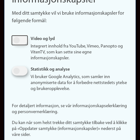
Snarveier
Med ditt samtykke vil vi bruke informasjonskapsler for
Finn studier
følgende formål:
Ledige stillinger
Sosiale medier
Video og lyd
Facebook
Integrert innhold fra YouTube, Vimeo, Panopto og
Instagram
VitenTV, som kan sette sine egne
informasjonskapsler.
LinkedIn
Snapchat
Statistikk og analyse
Om nettstedet
Vi bruker Google Analytics, som samler inn
anonymiserte data for å forbedre nettstedets ytelse
Informasjonskapsler
og brukeropplevelse.
Oppdater samtykke
(informasjonskapsler)
For detaljert informasjon, se vår informasjonskapselerklæring
Personvern
og personvernerklæring.
Tilgjengelighetserklæring
Du kan når som helst trekke ditt samtykke tilbake ved å klikke
på «Oppdater samtykke (informasjonskapsler)» nederst på
våre sider.
Logg inn