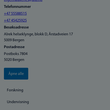
inger.haukenes@uib.no
Telefonnummer
+47 55588515
+47 45425925
Besøksadresse
Alrek helseklynge, blokk D, Årstadveien 17
5009 Bergen
Postadresse
Postboks 7804
5020 Bergen
Åpne alle
Forskning
Undervisning