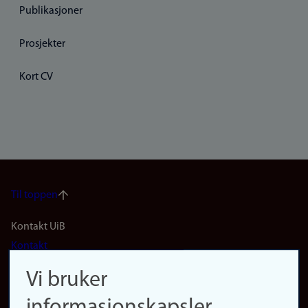
Publikasjoner
Prosjekter
Kort CV
Til toppen
Footer
Kontakt UiB
Kontakt
navigation
Finn ansatte
Vi bruker
(no)
Finn forsker
informasjonskapsler
Presse