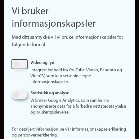
navigation
Finn ansatte
Vi bruker
(no)
Finn forsker
informasjonskapsler
Presse
Snarveier
Med ditt samtykke vil vi bruke informasjonskapsler for
Finn studier
følgende formål:
Ledige stillinger
Sosiale medier
Video og lyd
Facebook
Integrert innhold fra YouTube, Vimeo, Panopto og
Instagram
VitenTV, som kan sette sine egne
informasjonskapsler.
LinkedIn
Snapchat
Statistikk og analyse
Om nettstedet
Vi bruker Google Analytics, som samler inn
anonymiserte data for å forbedre nettstedets ytelse
Informasjonskapsler
og brukeropplevelse.
Oppdater samtykke
(informasjonskapsler)
For detaljert informasjon, se vår informasjonskapselerklæring
Personvern
og personvernerklæring.