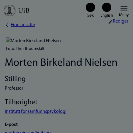
Hopp
Meny
til
Rediger
Finn ansatte
Navigasjonssti
hovedinnhold
Foto: Thor Brødreskift
Morten Birkeland Nielsen
Stilling
Professor
Tilhørighet
Institutt for samfunnspsykologi
E-post