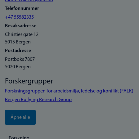
morten.nielsen@uib.no
Telefonnummer
+47 55582335
Besøksadresse
Christies gate 12
5015 Bergen
Postadresse
Postboks 7807
5020 Bergen
Forskergrupper
Forskningsgruppen for arbeidsmiljø, ledelse og konflikt (FALK)
Bergen Bullying Research Group
Åpne alle
Forskning