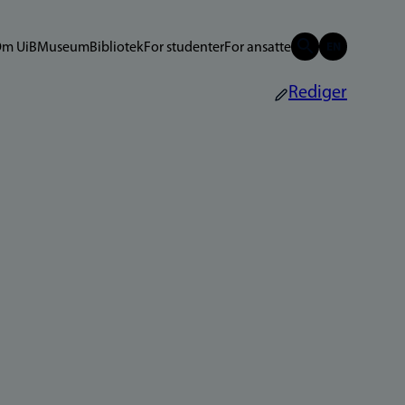
m UiB
Museum
Bibliotek
For studenter
For ansatte
Rediger