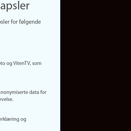
apsler
sler for følgende
pto og VitenTV, som
anonymiserte data for
evelse.
erklæring og