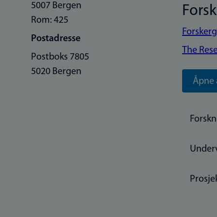
5007 Bergen
Fors
Rom: 425
Forskerg
Postadresse
The Rese
Postboks 7805
5020 Bergen
Åpne 
Forskn
Under
Prosje