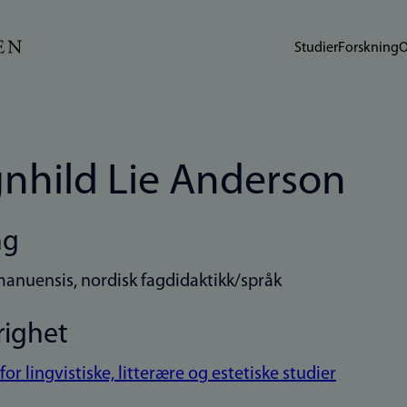
Studier
Forskning
O
nhild Lie Anderson
ng
anuensis, nordisk fagdidaktikk/språk
righet
 for lingvistiske, litterære og estetiske studier