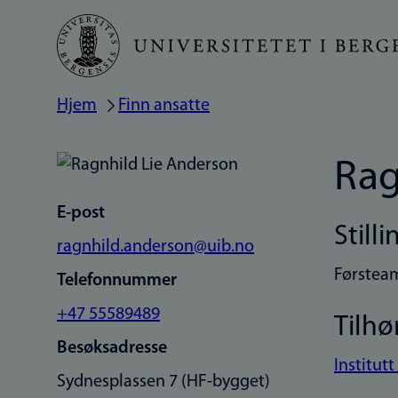
Hopp
til
hovedinnhold
Hjem
Finn ansatte
Navigasjonssti
Rag
E-post
Stilli
ragnhild.anderson@uib.no
Førsteam
Telefonnummer
+47 55589489
Tilhø
Besøksadresse
Institutt
Sydnesplassen 7 (HF-bygget)