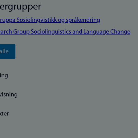
kergrupper
ruppa Sosiolingvistikk og språkendring
arch Group Sociolinguistics and Language Change
alle
ing
visning
kter