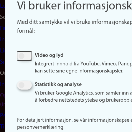
Vi bruker informasjonsk
Ledige stillinger
Sosiale medier
Med ditt samtykke vil vi bruke informasjonskap
Facebook
formål:
Instagram
LinkedIn
Video og lyd
Snapchat
Integrert innhold fra YouTube, Vimeo, Pano
kan sette sine egne informasjonskapsler.
Om nettstedet
Informasjonskapsler
Statistikk og analyse
Vi bruker Google Analytics, som samler inn 
Oppdater samtykke
å forbedre nettstedets ytelse og brukeroppl
(informasjonskapsler)
Personvern
For detaljert informasjon, se vår informasjonskapsel
Tilgjengelighetserklæring
personvernerklæring.