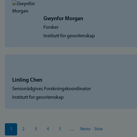
Gwynfor Morgan
Forsker
Institutt for geovitenskap
Linling Chen
Seniorrådgiver, Forskningskoordinator
Institutt for geovitenskap
Sider
1
2
3
4
5
Neste
Siste
…
Nåværende
Side
Side
Side
Side
Neste
Siste
side
side
side