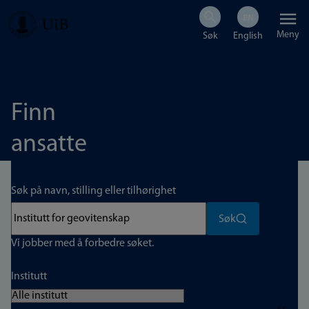
Hopp
Meny
til
hovedinnhold
Finn
ansatte
Søk på navn, stilling eller tilhørighet
Søk
Vi jobber med å forbedre søket.
Institutt