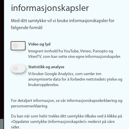
Instagram
informasjonskapsler
LinkedIn
Med ditt samtykke vil vi bruke informasjonskapsler for
Snapchat
følgende formål:
Om nettstedet
Informasjonskapsler
Video og lyd
Oppdater samtykke
Integrert innhold fra YouTube, Vimeo, Panopto og
(informasjonskapsler)
VitenTV, som kan sette sine egne informasjonskapsler.
Personvern
Statistikk og analyse
Tilgjengelighetserklæring
Vi bruker Google Analytics, som samler inn
anonymiserte data for å forbedre nettstedets ytelse og
Logg inn
brukeropplevelse.
Rediger din ansattside
For detaljert informasjon, se vår informasjonskapselerklæring og
English
personvernerklæring.
Du kan når som helst trekke ditt samtykke tilbake ved å klikke på
«Oppdater samtykke (informasjonskapsler)» nederst på våre
sider.