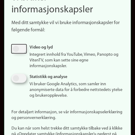
(no)
informasjonskapsler
Presse
Snarveier
Med ditt samtykke vil vi bruke informasjonskapsler for
Finn studier
følgende formål:
Ledige stillinger
Sosiale medier
Video og lyd
Facebook
Integrert innhold fra YouTube, Vimeo, Panopto og
Instagram
VitenTV, som kan sette sine egne
informasjonskapsler.
LinkedIn
Snapchat
Statistikk og analyse
Om nettstedet
Vi bruker Google Analytics, som samler inn
anonymiserte data for å forbedre nettstedets ytelse
Informasjonskapsler
og brukeropplevelse.
Oppdater samtykke
(informasjonskapsler)
For detaljert informasjon, se vår informasjonskapselerklæring
Personvern
og personvernerklæring.
Tilgjengelighetserklæring
Du kan når som helst trekke ditt samtykke tilbake ved å klikke
på «Oppdater samtykke (informasjonskapsler)» nederst på