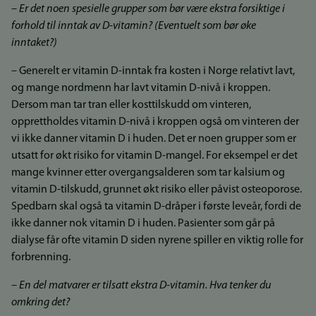
– Er det noen spesielle grupper som bør være ekstra forsiktige i
forhold til inntak av D-vitamin? (Eventuelt som bør øke
inntaket?)
– Generelt er vitamin D-inntak fra kosten i Norge relativt lavt,
og mange nordmenn har lavt vitamin D-nivå i kroppen.
Dersom man tar tran eller kosttilskudd om vinteren,
opprettholdes vitamin D-nivå i kroppen også om vinteren der
vi ikke danner vitamin D i huden. Det er noen grupper som er
utsatt for økt risiko for vitamin D-mangel. For eksempel er det
mange kvinner etter overgangsalderen som tar kalsium og
vitamin D-tilskudd, grunnet økt risiko eller påvist osteoporose.
Spedbarn skal også ta vitamin D-dråper i første leveår, fordi de
ikke danner nok vitamin D i huden. Pasienter som går på
dialyse får ofte vitamin D siden nyrene spiller en viktig rolle for
forbrenning.
– En del matvarer er tilsatt ekstra D-vitamin. Hva tenker du
omkring det?