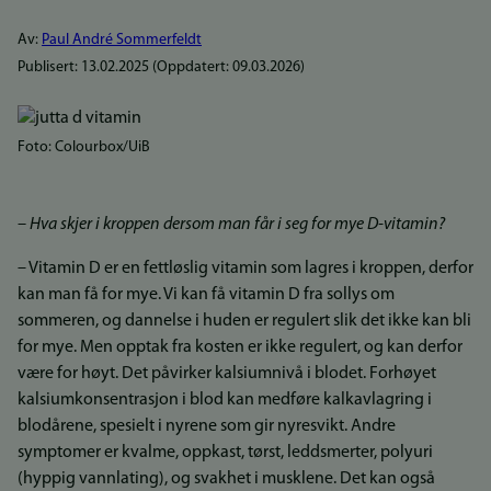
Av:
Paul André Sommerfeldt
Publisert:
13.02.2025
(Oppdatert:
09.03.2026
)
Foto: Colourbox/UiB
– Hva skjer i kroppen dersom man får i seg for mye D-vitamin?
– Vitamin D er en fettløslig vitamin som lagres i kroppen, derfor
kan man få for mye. Vi kan få vitamin D fra sollys om
sommeren, og dannelse i huden er regulert slik det ikke kan bli
for mye. Men opptak fra kosten er ikke regulert, og kan derfor
være for høyt. Det påvirker kalsiumnivå i blodet. Forhøyet
kalsiumkonsentrasjon i blod kan medføre kalkavlagring i
blodårene, spesielt i nyrene som gir nyresvikt. Andre
symptomer er kvalme, oppkast, tørst, leddsmerter, polyuri
(hyppig vannlating), og svakhet i musklene. Det kan også