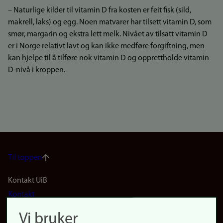
– Naturlige kilder til vitamin D fra kosten er feit fisk (sild,
makrell, laks) og egg. Noen matvarer har tilsett vitamin D, som
smør, margarin og ekstra lett melk. Nivået av tilsatt vitamin D
er i Norge relativt lavt og kan ikke medføre forgiftning, men
kan hjelpe til å tilføre nok vitamin D og opprettholde vitamin
D-nivå i kroppen.
Til toppen
Footer
Kontakt UiB
Kontakt
navigation
Finn ansatte
Vi bruker
Finn forsker