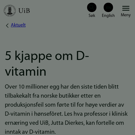
Hopp
Meny
til
Aktuelt
Navigasjonssti
hovedinnhold
5 kjappe om D-
vitamin
Over 10 millioner egg har den siste tiden blitt
tilbakekalt fra norske butikker etter en
produksjonsfeil som førte til for høye verdier av
D-vitamin i hønsefôret. Les hva professor i klinisk
ernæring ved UiB, Jutta Dierkes, kan fortelle om
inntak av D-vitamin.