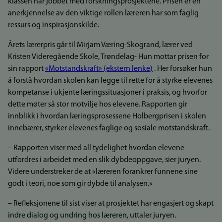
klassen har jobbet med forskningsprosjektene. Prisen er en
anerkjennelse av den viktige rollen læreren har som faglig
ressurs og inspirasjonskilde.
Årets lærerpris går til Mirjam Væring-Skogrand, lærer ved
Kristen Videregående Skole, Trøndelag- Hun mottar prisen for
sin rapport
«Motstandskraft» (ekstern lenke)
. Her forsøker hun
å forstå hvordan skolen kan legge til rette for å styrke elevenes
kompetanse i ukjente læringssituasjoner i praksis, og hvorfor
dette møter så stor motvilje hos elevene. Rapporten gir
innblikk i hvordan læringsprosessene Holbergprisen i skolen
innebærer, styrker elevenes faglige og sosiale motstandskraft.
– Rapporten viser med all tydelighet hvordan elevene
utfordres i arbeidet med en slik dybdeoppgave, sier juryen.
Videre understreker de at «læreren forankrer funnene sine
godt i teori, noe som gir dybde til analysen.»
– Refleksjonene til sist viser at prosjektet har engasjert og skapt
indre dialog og undring hos læreren, uttaler juryen.