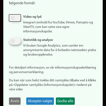
følgende formål:
Ledige stillinger
Sosiale medier
Video og lyd
Facebook
Integrert innhold fra YouTube, Vimeo, Panopto og
Instagram
VitenTV, som kan sette sine egne
informasjonskapsler.
LinkedIn
Snapchat
Statistikk og analyse
Om nettstedet
Vi bruker Google Analytics, som samler inn
anonymiserte data for å forbedre nettstedets ytelse
Informasjonskapsler
og brukeropplevelse.
Oppdater samtykke
(informasjonskapsler)
For detaljert informasjon, se vår informasjonskapselerklæring
Personvern
og personvernerklæring.
Tilgjengelighetserklæring
Du kan når som helst trekke ditt samtykke tilbake ved å klikke
på «Oppdater samtykke (informasjonskapsler)» nederst på
våre sider.
Logg inn
Rediger din ansattside
Avvis
Aksepter valgte
Godta alle