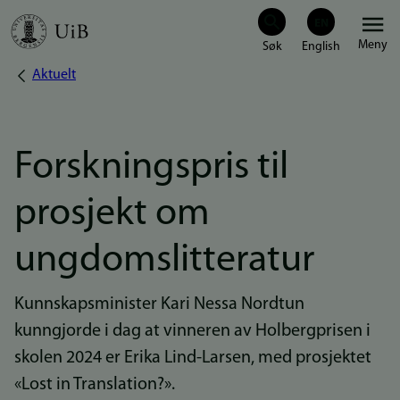
Hopp
Meny
til
Aktuelt
Navigasjonssti
hovedinnhold
Forskningspris til
prosjekt om
ungdomslitteratur
Kunnskapsminister Kari Nessa Nordtun
kunngjorde i dag at vinneren av Holbergprisen i
skolen 2024 er Erika Lind-Larsen, med prosjektet
«Lost in Translation?».