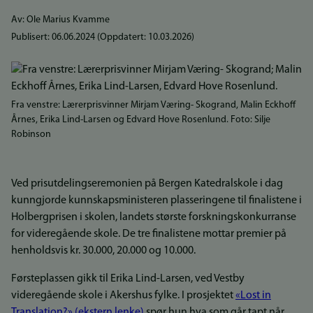
Av: Ole Marius Kvamme
Publisert:
06.06.2024
(Oppdatert:
10.03.2026
)
Fra venstre: Lærerprisvinner Mirjam Væring- Skogrand, Malin Eckhoff
Årnes, Erika Lind-Larsen og Edvard Hove Rosenlund. Foto: Silje
Robinson
Ved prisutdelingseremonien på Bergen Katedralskole i dag
kunngjorde kunnskapsministeren plasseringene til finalistene i
Holbergprisen i skolen, landets største forskningskonkurranse
for videregående skole. De tre finalistene mottar premier på
henholdsvis kr. 30.000, 20.000 og 10.000.
Førsteplassen gikk til Erika Lind-Larsen, ved Vestby
videregående skole i Akershus fylke. I prosjektet
«Lost in
Translation?» (ekstern lenke)
spør hun hva som går tapt når