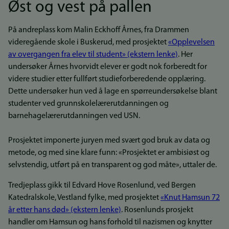
Øst og vest på pallen
På andreplass kom Malin Eckhoff Årnes, fra Drammen
videregående skole i Buskerud, med prosjektet
«Opplevelsen
av overgangen fra elev til student» (ekstern lenke)
. Her
undersøker Årnes hvorvidt elever er godt nok forberedt for
videre studier etter fullført studieforberedende opplæring.
Dette undersøker hun ved å lage en spørreundersøkelse blant
studenter ved grunnskolelærerutdanningen og
barnehagelærerutdanningen ved USN.
Prosjektet imponerte juryen med svært god bruk av data og
metode, og med sine klare funn: «Prosjektet er ambisiøst og
selvstendig, utført på en transparent og god måte», uttaler de.
Tredjeplass gikk til Edvard Hove Rosenlund, ved Bergen
Katedralskole, Vestland fylke, med prosjektet
«Knut Hamsun 72
år etter hans død» (ekstern lenke)
. Rosenlunds prosjekt
handler om Hamsun og hans forhold til nazismen og knytter