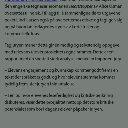
den engelske tegneserieromanen
Heartstopper
av Alice Osman
oversettes til norsk. I tillegg til å sammenligne de to utgavene
peker Lind-Larsen også på oversetternes etiske og faglige valg
og på hvordan forlagenes styres av korte frister og
kommersielle krav.
Fagjuryen mener dette gir en modig og selvstendig oppgave,
med relevans utover prosjektets egne rammer. Dette er en
rapport med en spesielt sterk analyse, mener en imponert jury.
– Elevens engasjement og kunnskap kommer godt frem i en
tekst der språket er godt, og hvor elevens stemme kommer
tydelig frem, sier juryen i sin uttalelse.
– I en tid hvor elevenes leseferdighet og kritiske tenkning
diskuteres, viser dette prosjektet nettopp det store kritiske
potensialet som bor i dagens elever, påpeker juryen.