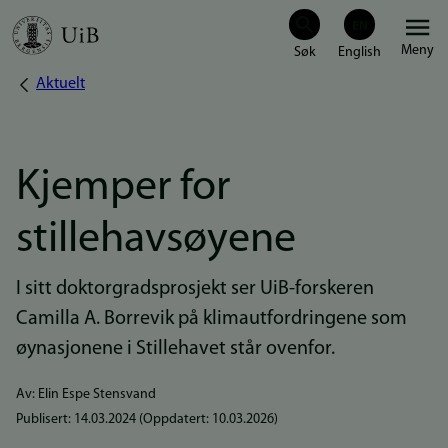
Hopp
Meny
til
Aktuelt
Navigasjonssti
hovedinnhold
Kjemper for
stillehavsøyene
I sitt doktorgradsprosjekt ser UiB-forskeren
Camilla A. Borrevik på klimautfordringene som
øynasjonene i Stillehavet står ovenfor.
Av: Elin Espe Stensvand
Publisert:
14.03.2024
(Oppdatert:
10.03.2026
)