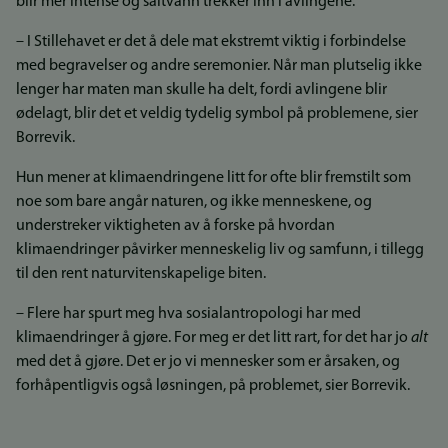
blir mer intense og saltvann trekker inn i avlingene.
– I Stillehavet er det å dele mat ekstremt viktig i forbindelse
med begravelser og andre seremonier. Når man plutselig ikke
lenger har maten man skulle ha delt, fordi avlingene blir
ødelagt, blir det et veldig tydelig symbol på problemene, sier
Borrevik.
Hun mener at klimaendringene litt for ofte blir fremstilt som
noe som bare angår naturen, og ikke menneskene, og
understreker viktigheten av å forske på hvordan
klimaendringer påvirker menneskelig liv og samfunn, i tillegg
til den rent naturvitenskapelige biten.
– Flere har spurt meg hva sosialantropologi har med
klimaendringer å gjøre. For meg er det litt rart, for det har jo
alt
med det å gjøre. Det er jo vi mennesker som er årsaken, og
forhåpentligvis også løsningen, på problemet, sier Borrevik.