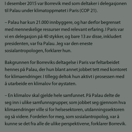
I desember 2015 var Borrevik med som deltaker i delegasjonen
til Palau under klimatoppmøtet i Paris (COP 21).
– Palau har kun 21.000 innbyggere, og har derfor begrenset
med menneskelige ressurser med relevant erfaring. I Paris var
vi en delegasjon på 40 stykker, og bare 13 av disse, inkludert
presidenten, var fra Palau. Jeg var den eneste
sosialantropologen, forklarer hun.
Bakgrunnen for Borreviks deltagelse i Paris var feltarbeidet
hennes på Palau, der hun blant annet jobbet tett med kontoret
for klimaendringer. I tillegg deltok hun aktivt i prosessen med
å utarbeide en klimalov for øystaten.
– En klimalov skal gjelde hele samfunnet. På Palau delte de
seg inn i ulike samfunnsgrupper, som jobbet seg gjennom hva
klimaendringer ville si for helsesektoren, utdanningssektoren
og så videre. Fordelen for meg, som sosialantropolog, var å
kunne se det fra alle de ulike perspektivene, forklarer Borrevik.