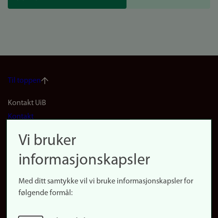
Til toppen
Footer
Kontakt UiB
Kontakt
navigation
Finn ansatte
Vi bruker
(no)
Finn forsker
informasjonskapsler
Presse
Snarveier
Med ditt samtykke vil vi bruke informasjonskapsler for
Finn studier
følgende formål:
Ledige stillinger
Sosiale medier