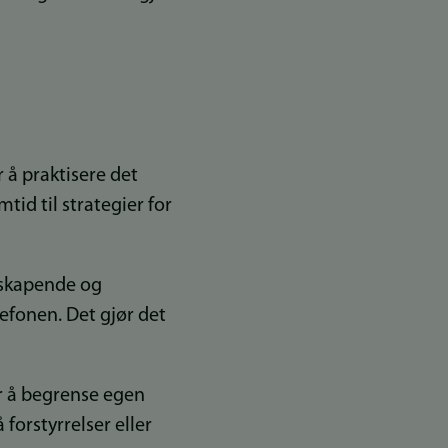
 å praktisere det
tid til strategier for
sskapende og
lefonen. Det gjør det
r å begrense egen
forstyrrelser eller