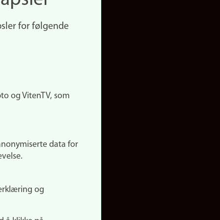
apsler
sler for følgende
pto og VitenTV, som
anonymiserte data for
evelse.
erklæring og