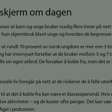
å skjerm om dagen
ser at barn og unge bruker stadig flere timer på nett 
r hun skjermbruk blant unge og hvordan de begrenser
r at rundt 70 prosent av norsk ungdom er mer enn 3 t
har intervjuet forteller at de bruker mellom 5 og 7 
e sin egen atferd. De forsøker å koble fra, men det er ik
iale liv foregår på nett at de risikerer de å falle uten
 til at det å koble fra kan være et klassespørsmål. Hvis
ve aktiviteter – og de koster ofte penger. Det kan være
 Agai i podcasten.