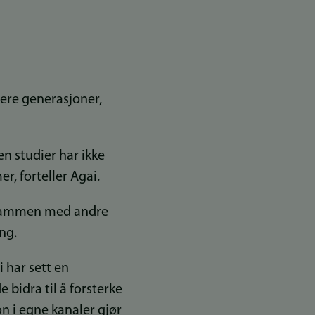
gere generasjoner,
en studier har ikke
, forteller Agai.
e sammen med andre
ng.
 har sett en
 bidra til å forsterke
n i egne kanaler gjør