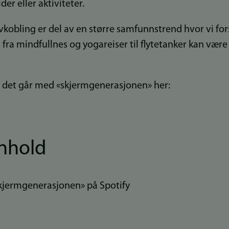
der eller aktiviteter.
avkobling er del av en større samfunnstrend hvor vi for
lt fra mindfullnes og yogareiser til flytetanker kan vær
det går med «skjermgenerasjonen» her:
nnhold
«Skjermgenerasjonen» på Spotify