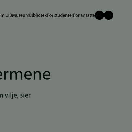
m UiB
Museum
Bibliotek
For studenter
For ansatte
jermene
vilje, sier