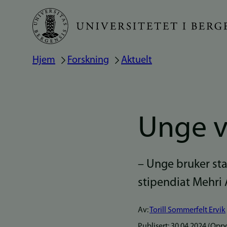
Hopp
til
hovedinnhold
Hjem
Forskning
Aktuelt
Navigasjonssti
Unge v
– Unge bruker stad
stipendiat Mehri 
Av:
Torill Sommerfelt Ervik
Publisert:
30.04.2024
(Oppd