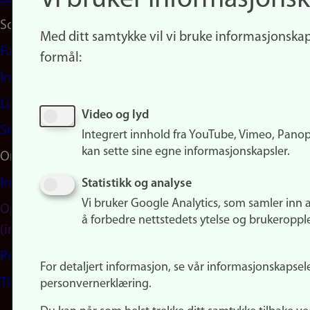
Vi bruker informasjonsk
Sosiale medier
Med ditt samtykke vil vi bruke informasjonskap
Facebook
formål:
Instagram
LinkedIn
Video og lyd
Snapchat
Integrert innhold fra YouTube, Vimeo, Pano
kan sette sine egne informasjonskapsler.
Om nettstedet
Informasjonskapsler
Statistikk og analyse
Vi bruker Google Analytics, som samler inn 
Oppdater samtykke
å forbedre nettstedets ytelse og brukeroppl
(informasjonskapsler)
Personvern
For detaljert informasjon, se vår informasjonskapsel
Tilgjengelighetserklæring
personvernerklæring.