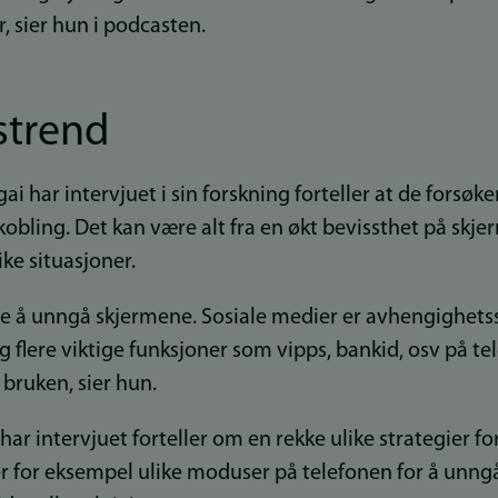
r, sier hun i podcasten.
strend
har intervjuet i sin forskning forteller at de forsøker
kobling. Det kan være alt fra en økt bevissthet på skjerm
ike situasjoner.
de å unngå skjermene. Sosiale medier er avhengighet
g flere viktige funksjoner som vipps, bankid, osv på te
bruken, sier hun.
 intervjuet forteller om en rekke ulike strategier fo
 for eksempel ulike moduser på telefonen for å unngå 