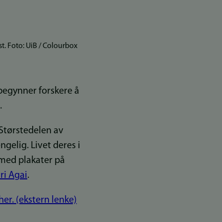
. Foto: UiB / Colourbox
 begynner forskere å
.
 Størstedelen av
gelig. Livet deres i
med plakater på
ri Agai
.
er. (ekstern lenke)