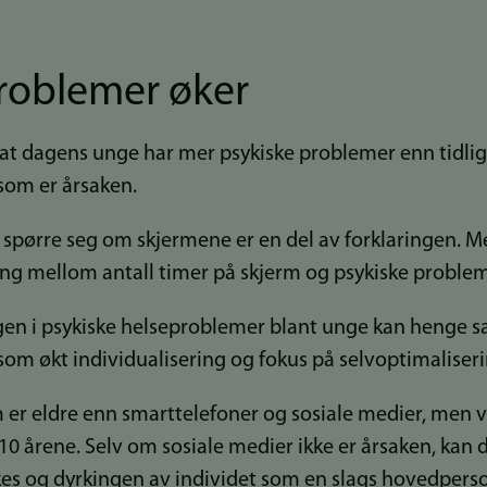
problemer øker
t at dagens unge har mer psykiske problemer enn tidli
som er årsaken.
å spørre seg om skjermene er en del av forklaringen. M
 mellom antall timer på skjerm og psykiske problemer
gen i psykiske helseproblemer blant unge kan heng
om økt individualisering og fokus på selvoptimaliseri
 er eldre enn smarttelefoner og sosiale medier, men vi
10 årene. Selv om sosiale medier ikke er årsaken, kan de
es og dyrkingen av individet som en slags hovedperso