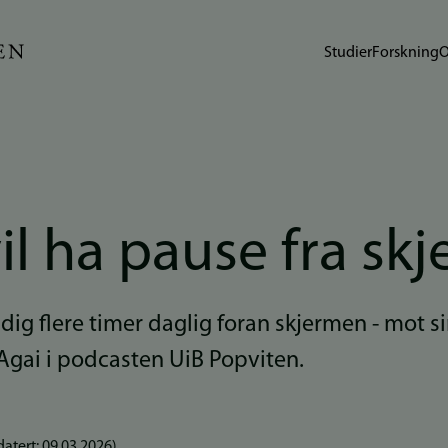
Studier
Forskning
O
il ha pause fra sk
ig flere timer daglig foran skjermen - mot sin 
Agai i podcasten UiB Popviten.
atert:
09.03.2026
)