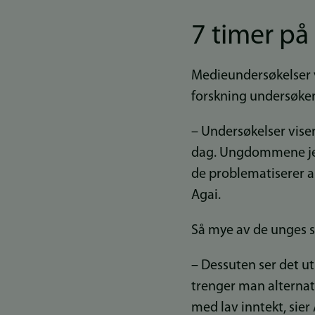
7 timer p
Medieundersøkelser vi
forskning undersøke
– Undersøkelser vise
dag. Ungdommene jeg 
de problematiserer all
Agai.
Så mye av de unges sos
– Dessuten ser det ut
trenger man alternati
med lav inntekt, sier