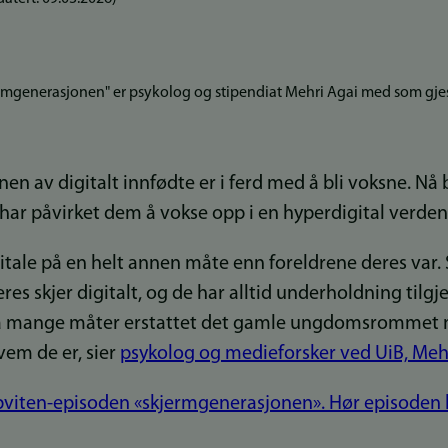
rmgenerasjonen" er psykolog og stipendiat Mehri Agai med som gjest
en av digitalt innfødte er i ferd med å bli voksne. Nå
har påvirket dem å vokse opp i en hyperdigital verden
itale på en helt annen måte enn foreldrene deres var.
 skjer digitalt, og de har alltid underholdning tilgjen
på mange måter erstattet det gamle ungdomsrommet 
em de er, sier
psykolog og medieforsker ved UiB, Meh
opviten-episoden «skjermgenerasjonen». Hør episoden h