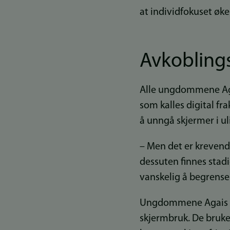
at individfokuset øke
Avkobling
Alle ungdommene Agai 
som kalles digital fra
å unngå skjermer i ul
– Men det er kreven
dessuten finnes stadi
vanskelig å begrense 
Ungdommene Agais har
skjermbruk. De bruker