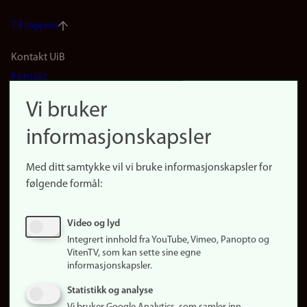
Til toppen
Footer
Kontakt UiB
Kontakt
navigation
Finn ansatte
Vi bruker
(no)
Finn forsker
informasjonskapsler
Presse
Snarveier
Med ditt samtykke vil vi bruke informasjonskapsler for
Finn studier
følgende formål:
Ledige stillinger
Sosiale medier
Video og lyd
Facebook
Integrert innhold fra YouTube, Vimeo, Panopto og
Instagram
VitenTV, som kan sette sine egne
informasjonskapsler.
LinkedIn
Snapchat
Statistikk og analyse