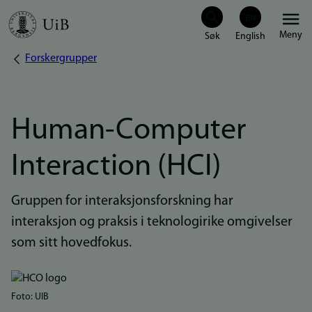
Hopp
Meny
til
Forskergrupper
Navigasjonssti
hovedinnhold
Human-Computer
Interaction (HCI)
Gruppen for interaksjonsforskning har
interaksjon og praksis i teknologirike omgivelser
som sitt hovedfokus.
Bilde
Foto: UIB