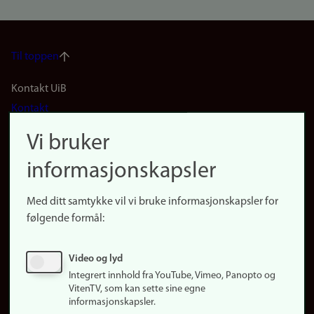
Til toppen
Footer
Kontakt UiB
Kontakt
navigation
Finn ansatte
Vi bruker
(no)
Finn forsker
informasjonskapsler
Presse
Snarveier
Med ditt samtykke vil vi bruke informasjonskapsler for
Finn studier
følgende formål:
Ledige stillinger
Sosiale medier
Video og lyd
Facebook
Integrert innhold fra YouTube, Vimeo, Panopto og
Instagram
VitenTV, som kan sette sine egne
informasjonskapsler.
LinkedIn