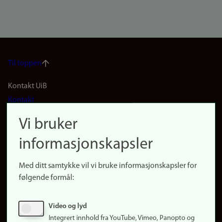
Til toppen
Footer
Kontakt UiB
Kontakt
navigation
Finn ansatte
Vi bruker
(no)
Finn forsker
informasjonskapsler
Presse
Snarveier
Med ditt samtykke vil vi bruke informasjonskapsler for
Finn studier
følgende formål:
Ledige stillinger
Sosiale medier
Video og lyd
Facebook
Integrert innhold fra YouTube, Vimeo, Panopto og