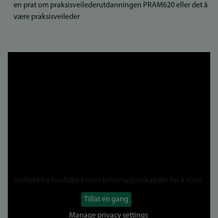
en prat om praksisveilederutdanningen PRAM620 eller det å
være praksisveileder
Lenke
til
video
Innhold fra
YouTube
krever informasjonskapsler for å vises.
Tillat én gang
Manage privacy settings