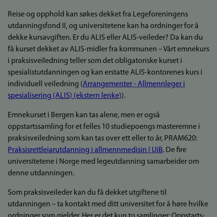
Reise og opphold kan søkes dekket fra Legeforeningens
utdanningsfond II, og universitetene kan ha ordninger for å
dekke kursavgiften. Er du ALIS eller ALIS-veileder? Da kan du
få kurset dekket av ALIS-midler fra kommunen – Vårt emnekurs
i praksisveiledning teller som det obligatoriske kurset i
spesialistutdanningen og kan erstatte ALIS-kontorenes kurs i
individuell veiledning (
Arrangementer - Allmennleger i
spesialisering (ALIS) (ekstern lenke)
).
Emnekurset i Bergen kan tas alene, men er også
oppstartssamling for et felles 10 studiepoengs masteremne i
praksisveiledning som kan tas over ett eller to år, PRAM620:
Praksisrettleiarutdanning i allmennmedisin | UiB
. De fire
universitetene i Norge med legeutdanning samarbeider om
denne utdanningen.
Som praksisveileder kan du få dekket utgiftene til
utdanningen – ta kontakt med ditt universitet for å høre hvilke
ordninger som gjelder. Her er det kun to samlinger: Oppstarts-