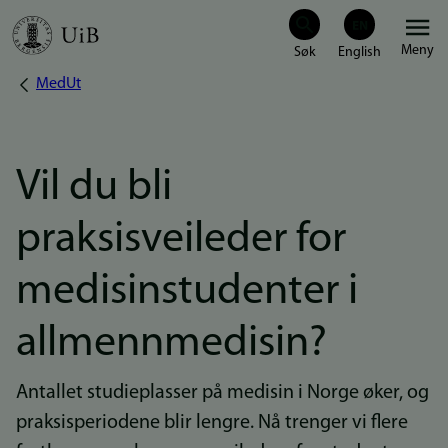
Hopp
Meny
til
MedUt
Navigasjonssti
hovedinnhold
Vil du bli
praksisveileder for
medisinstudenter i
allmennmedisin?
Antallet studieplasser på medisin i Norge øker, og
praksisperiodene blir lengre. Nå trenger vi flere