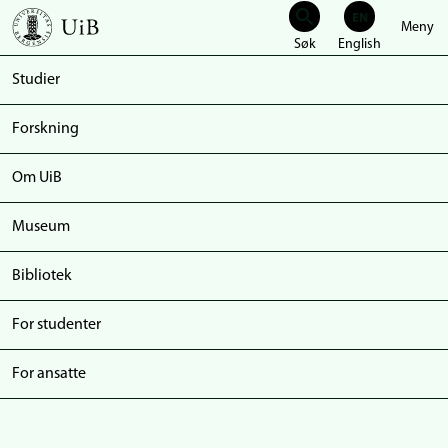
Meny
Hopp
til
Studier
hovedinnhold
Forskning
Om UiB
Museum
Bibliotek
For studenter
For ansatte