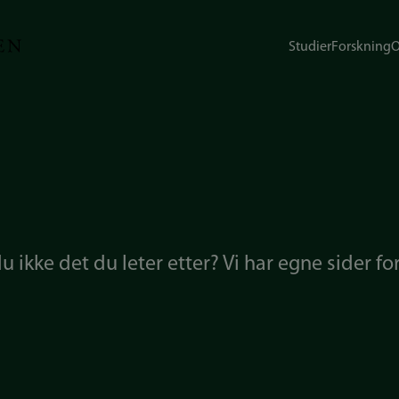
Studier
Forskning
O
 ikke det du leter etter? Vi har egne sider fo