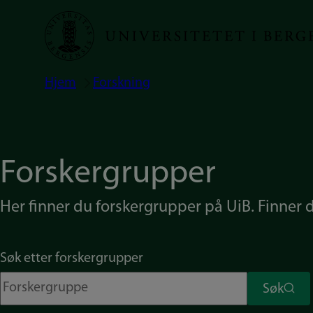
Hopp
til
hovedinnhold
Hjem
Forskning
Navigasjonssti
Forskergrupper
Her finner du forskergrupper på UiB. Finner du
Søk etter forskergrupper
Søk