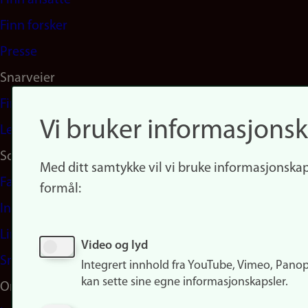
Finn ansatte
(no)
Finn forsker
Presse
Snarveier
Finn studier
Vi bruker informasjonsk
Ledige stillinger
Sosiale medier
Med ditt samtykke vil vi bruke informasjonskap
Facebook
formål:
Instagram
LinkedIn
Video og lyd
Snapchat
Integrert innhold fra YouTube, Vimeo, Pano
kan sette sine egne informasjonskapsler.
Om nettstedet