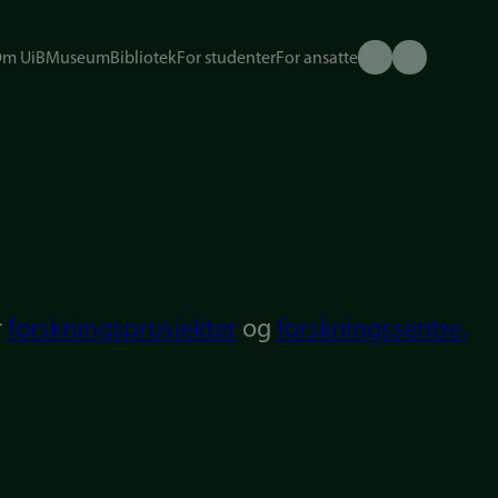
m UiB
Museum
Bibliotek
For studenter
For ansatte
r
forskningsprosjekter
og
forskningssentre.