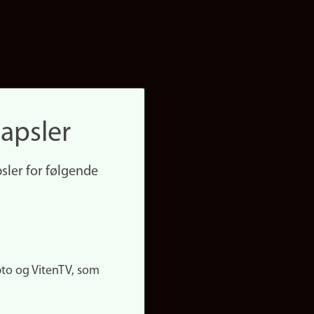
apsler
sler for følgende
pto og VitenTV, som