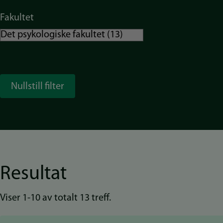
Fakultet
Resultat
Viser 1-10 av totalt 13 treff.