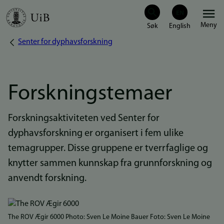
Hopp
Meny
til
Senter for dyphavsforskning
Navigasjonssti
hovedinnhold
Forskningstemaer
Forskningsaktiviteten ved Senter for
dyphavsforskning er organisert i fem ulike
temagrupper. Disse gruppene er tverrfaglige og
knytter sammen kunnskap fra grunnforskning og
anvendt forskning.
Bilde
The ROV Ægir 6000 Photo: Sven Le Moine Bauer Foto: Sven Le Moine