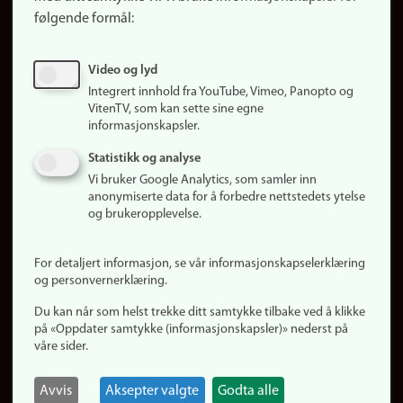
Finn studier
følgende formål:
Ledige stillinger
Sosiale medier
Video og lyd
Facebook
Integrert innhold fra YouTube, Vimeo, Panopto og
Instagram
VitenTV, som kan sette sine egne
informasjonskapsler.
LinkedIn
Snapchat
Statistikk og analyse
Om nettstedet
Vi bruker Google Analytics, som samler inn
anonymiserte data for å forbedre nettstedets ytelse
Informasjonskapsler
og brukeropplevelse.
Oppdater samtykke
(informasjonskapsler)
For detaljert informasjon, se vår informasjonskapselerklæring
Personvern
og personvernerklæring.
Tilgjengelighetserklæring
Du kan når som helst trekke ditt samtykke tilbake ved å klikke
på «Oppdater samtykke (informasjonskapsler)» nederst på
våre sider.
Logg inn
Rediger din ansattside
Avvis
Aksepter valgte
Godta alle