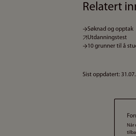
Relatert i
Søknad og opptak
Utdanningstest
10 grunner til å st
Sist oppdatert: 31.07
For
Når 
tilb