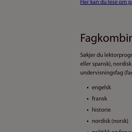
Her kan du lese om pr
Fagkombin
Søkjer du lektorprogr
eller spansk), nordisk
undervisningsfag (fag
engelsk
fransk
historie
nordisk (norsk)