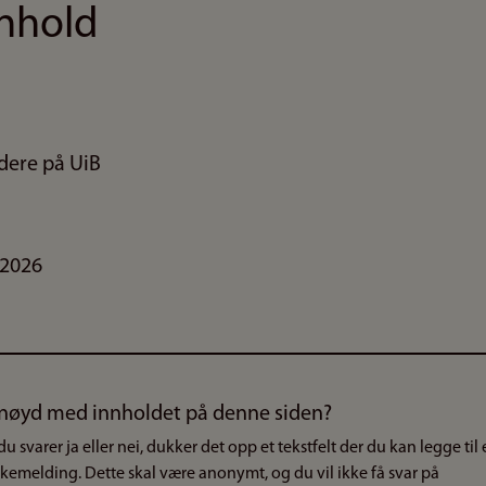
nnhold
udere på UiB
.2026
nøyd med innholdet på denne siden?
du svarer ja eller nei, dukker det opp et tekstfelt der du kan legge til
akemelding. Dette skal være anonymt, og du vil ikke få svar på