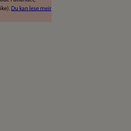
ike).
Du kan lese meir