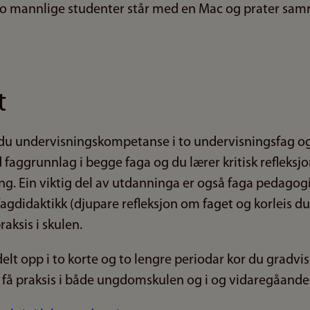
t
du undervisningskompetanse i to undervisningsfag og 
id faggrunnlag i begge faga og du lærer kritisk refleksj
g. Ein viktig del av utdanninga er også faga pedagogik
agdidaktikk (djupare refleksjon om faget og korleis du 
praksis i skulen.
elt opp i to korte og to lengre periodar kor du gradvi
l få praksis i både ungdomskulen og i og vidaregåande