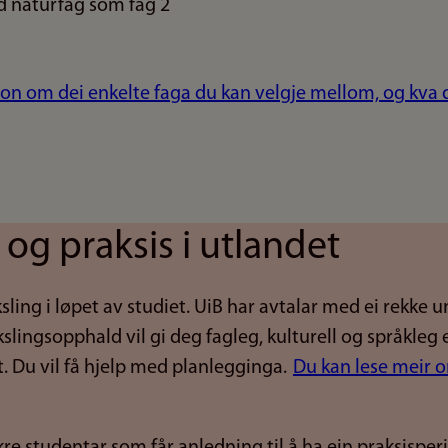
 naturfag som fag 2
jon om dei enkelte faga du kan velgje mellom, og kva 
 og praksis i utlandet
sling i løpet av studiet. UiB har avtalar med ei rekke u
vekslingsopphald vil gi deg fagleg, kulturell og språkle
. Du vil få hjelp med planlegginga.
Du kan lese meir o
kre studentar som får anledning til å ha ein praksisperi