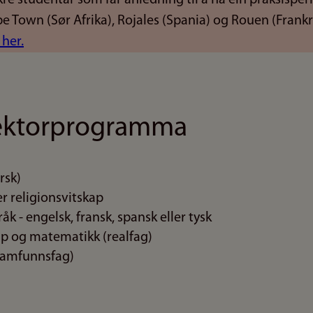
 Town (Sør Afrika), Rojales (Spania) og Rouen (Frankr
 her.
 lektorprogramma
rsk)
ler religionsvitskap
k - engelsk, fransk, spansk eller tysk
ap og matematikk (realfag)
(samfunnsfag)