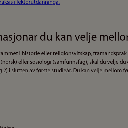
aksis i lektorutdanninga.
asjonar du kan velje mell
ammet i historie eller religionsvitskap, framandspråk (
 (norsk) eller sosiologi (samfunnsfag), skal du velje du
 2) i slutten av første studieår. Du kan velje mellom f