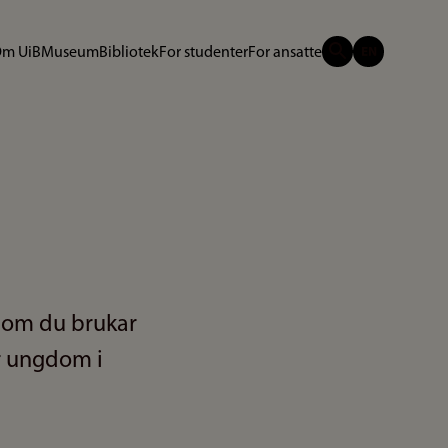
m UiB
Museum
Bibliotek
For studenter
For ansatte
som du brukar
or ungdom i