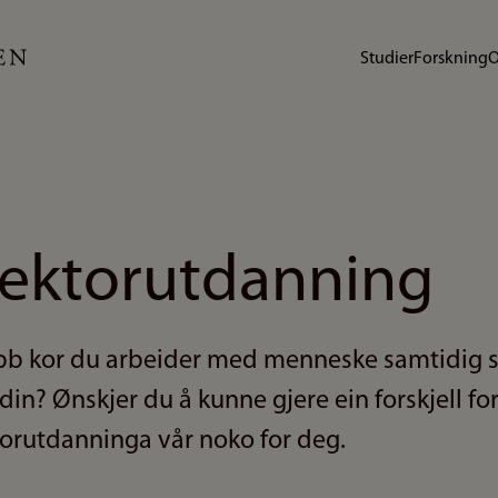
Studier
Forskning
O
 lektorutdanning
obb kor du arbeider med menneske samtidig 
n? Ønskjer du å kunne gjere ein forskjell f
torutdanninga vår noko for deg.