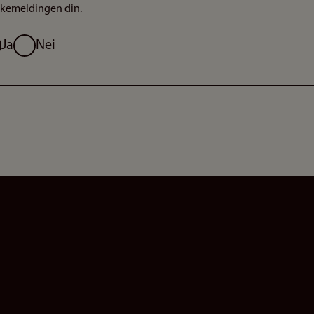
akemeldingen din.
g
Ja
Nei