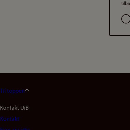
tilb
Val
Til toppen
Footer
Kontakt UiB
Kontakt
navigation