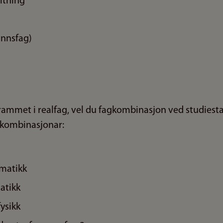
altning
unnsfag)
rammet i realfag, vel du fagkombinasjon ved studiestar
kombinasjonar:
matikk
atikk
ysikk