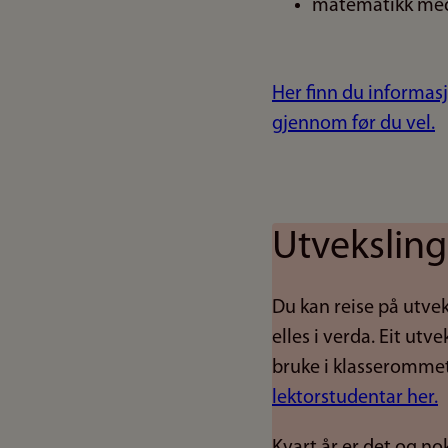
matematikk med
Her finn du informas
gjennom før du vel.
Utveksling
Du kan reise på utvek
elles i verda. Eit ut
bruke i klasserommet
lektorstudentar her.
Kvart år er det og no