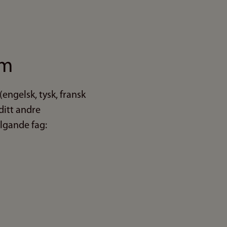
om
engelsk, tysk, fransk
 ditt andre
ølgande fag: