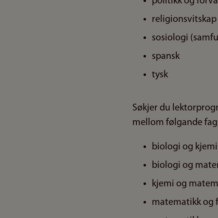
politikk og forv
religionsvitskap
sosiologi (samf
spansk
tysk
Søkjer du lektorprog
mellom følgande fag
biologi og kjemi
biologi og mate
kjemi og matem
matematikk og f