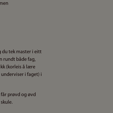
du tek master i eitt
on rundt både fag,
k (korleis å lære
underviser i faget) i
s får prøvd og øvd
 skule.