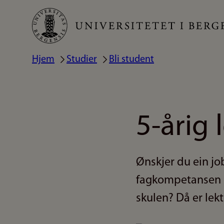
Hopp
til
hovedinnhold
Hjem
Studier
Bli student
Navigasjonssti
5-årig
Ønskjer du ein j
fagkompetansen di
skulen? Då er lek