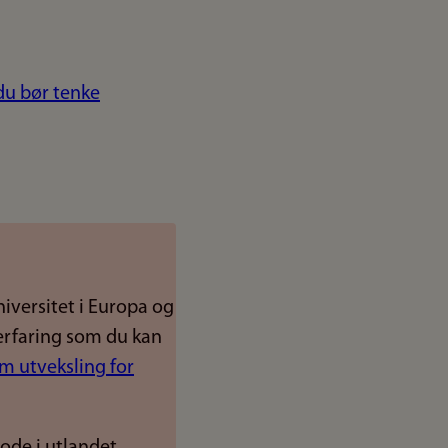
du bør tenke
niversitet i Europa og
g erfaring som du kan
m utveksling for
ode i utlandet,