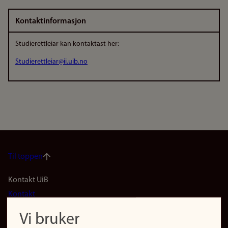
Kontaktinformasjon
Studierettleiar kan kontaktast her:
Studierettleiar@ii.uib.no
Til toppen
Footer
Kontakt UiB
Kontakt
navigation
Finn ansatte
Vi bruker
(no)
Finn forsker