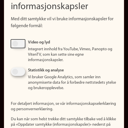
informasjonskapsler
Presse
Snarveier
Med ditt samtykke vil vi bruke informasjonskapsler for
Finn studier
følgende formål:
Ledige stillinger
Sosiale medier
Video og lyd
Facebook
Integrert innhold fra YouTube, Vimeo, Panopto og
Instagram
VitenTV, som kan sette sine egne
informasjonskapsler.
LinkedIn
Snapchat
Statistikk og analyse
Om nettstedet
Vi bruker Google Analytics, som samler inn
anonymiserte data for å forbedre nettstedets ytelse
Informasjonskapsler
og brukeropplevelse.
Oppdater samtykke
(informasjonskapsler)
For detaljert informasjon, se vår informasjonskapselerklæring
Personvern
og personvernerklæring.
Tilgjengelighetserklæring
Du kan når som helst trekke ditt samtykke tilbake ved å klikke
på «Oppdater samtykke (informasjonskapsler)» nederst på