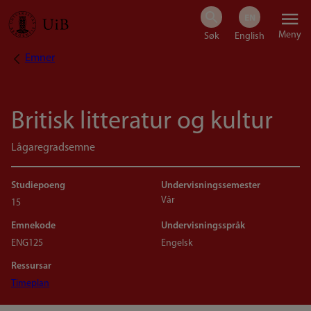
Hopp
Meny
til
Emner
Navigasjonssti
hovedinnhold
Britisk litteratur og kultur
Lågaregradsemne
Studiepoeng
Undervisningssemester
Vår
15
Emnekode
Undervisningsspråk
ENG125
Engelsk
Ressursar
Timeplan