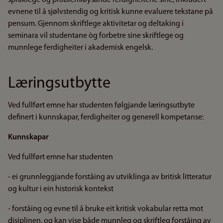
språklege og problemløysande ferdigheitene sine, inkludert
evnene til å sjølvstendig og kritisk kunne evaluere tekstane på
pensum. Gjennom skriftlege aktivitetar og deltaking i
seminara vil studentane òg forbetre sine skriftlege og
munnlege ferdigheiter i akademisk engelsk.
Læringsutbytte
Ved fullført emne har studenten følgjande læringsutbyte
definert i kunnskapar, ferdigheiter og generell kompetanse:
Kunnskapar
Ved fullført emne har studenten
- ei grunnleggjande forståing av utviklinga av britisk litteratur
og kultur i ein historisk kontekst
- forståing og evne til å bruke eit kritisk vokabular retta mot
disiplinen, og kan vise både munnleg og skriftleg forståing av