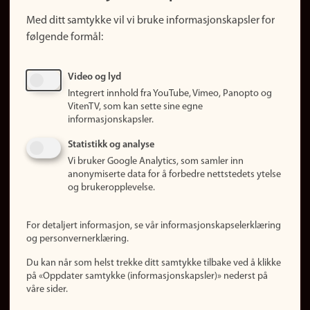
Snarveier
Med ditt samtykke vil vi bruke informasjonskapsler for
Finn studier
følgende formål:
Ledige stillinger
Sosiale medier
Video og lyd
Facebook
Integrert innhold fra YouTube, Vimeo, Panopto og
Instagram
VitenTV, som kan sette sine egne
informasjonskapsler.
LinkedIn
Snapchat
Statistikk og analyse
Om nettstedet
Vi bruker Google Analytics, som samler inn
anonymiserte data for å forbedre nettstedets ytelse
Informasjonskapsler
og brukeropplevelse.
Oppdater samtykke
(informasjonskapsler)
For detaljert informasjon, se vår informasjonskapselerklæring
Personvern
og personvernerklæring.
Tilgjengelighetserklæring
Du kan når som helst trekke ditt samtykke tilbake ved å klikke
på «Oppdater samtykke (informasjonskapsler)» nederst på
våre sider.
Logg inn