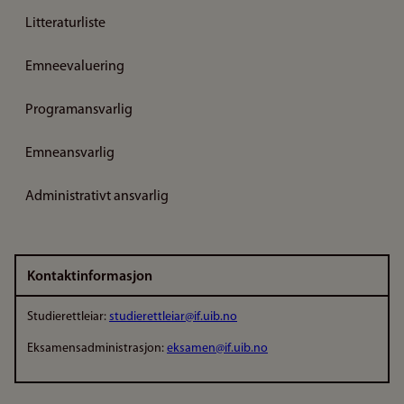
Litteraturliste
Emneevaluering
Programansvarlig
Emneansvarlig
Administrativt ansvarlig
Kontaktinformasjon
Studierettleiar:
studierettleiar@if.uib.no
Eksamensadministrasjon:
eksamen@if.uib.no