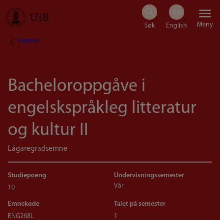
Hopp
Meny
til
Emner
Navigasjonssti
hovedinnhold
Bacheloroppgåve i
engelskspråkleg litteratur
og kultur II
Lågaregradsemne
Studiepoeng
Undervisningssemester
Vår
10
Emnekode
Talet på semester
ENG268L
1