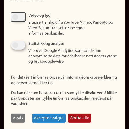
Ledige stillinger
Sosiale medier
Video og lyd
Facebook
Integrert innhold fra YouTube, Vimeo, Panopto og
Instagram
VitenTV, som kan sette sine egne
informasjonskapsler.
LinkedIn
Snapchat
Statistikk og analyse
Om nettstedet
Vi bruker Google Analytics, som samler inn
anonymiserte data for å forbedre nettstedets ytelse
Informasjonskapsler
og brukeropplevelse.
Oppdater samtykke
(informasjonskapsler)
For detaljert informasjon, se vår informasjonskapselerklæring
Personvern
og personvernerklæring.
Tilgjengelighetserklæring
Du kan når som helst trekke ditt samtykke tilbake ved å klikke
på «Oppdater samtykke (informasjonskapsler)» nederst på
våre sider.
Logg inn
Rediger din ansattside
Avvis
Aksepter valgte
Godta alle
English