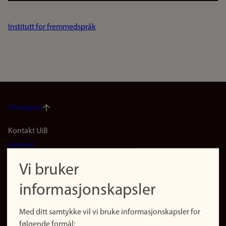
Institutt for fremmedspråk
Til toppen
Footer
Kontakt UiB
Kontakt
navigation
Finn ansatte
Vi bruker
(no)
Finn forsker
informasjonskapsler
Presse
Snarveier
Med ditt samtykke vil vi bruke informasjonskapsler for
Finn studier
følgende formål: