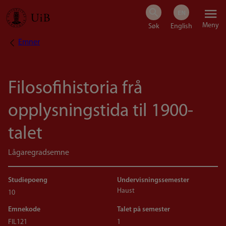
Hopp
Meny
til
Emner
Navigasjonssti
hovedinnhold
Filosofihistoria frå
opplysningstida til 1900-
talet
Lågaregradsemne
Studiepoeng
Undervisningssemester
Haust
10
Emnekode
Talet på semester
FIL121
1