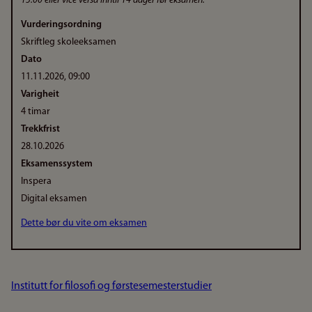
15.00 eller vice versa inntil 14 dager før eksamen.
Vurderingsordning
Skriftleg skoleeksamen
Dato
11.11.2026, 09:00
Varigheit
4 timar
Trekkfrist
28.10.2026
Eksamenssystem
Inspera
Digital eksamen
Dette bør du vite om eksamen
Institutt for filosofi og førstesemesterstudier