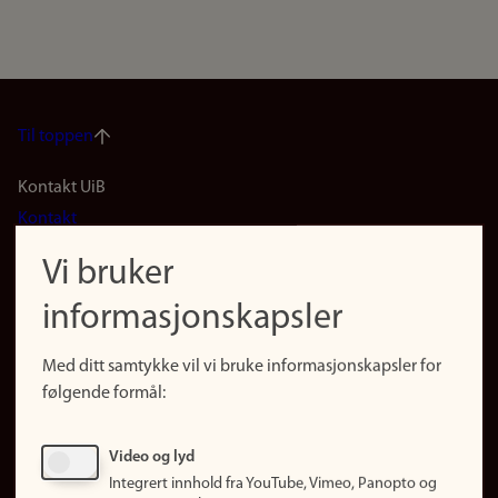
Til toppen
Footer
Kontakt UiB
Kontakt
navigation
Finn ansatte
Vi bruker
(no)
Finn forsker
informasjonskapsler
Presse
Snarveier
Med ditt samtykke vil vi bruke informasjonskapsler for
Finn studier
følgende formål:
Ledige stillinger
Sosiale medier
Video og lyd
Facebook
Integrert innhold fra YouTube, Vimeo, Panopto og