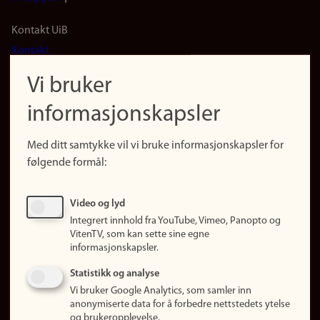
Footer
Kontakt UiB
Kontakt
navigation
Finn ansatte
Vi bruker
(no)
Finn forsker
informasjonskapsler
Presse
Snarveier
Med ditt samtykke vil vi bruke informasjonskapsler for
Finn studier
følgende formål:
Ledige stillinger
Sosiale medier
Video og lyd
Facebook
Integrert innhold fra YouTube, Vimeo, Panopto og
Instagram
VitenTV, som kan sette sine egne
informasjonskapsler.
LinkedIn
Snapchat
Statistikk og analyse
Om nettstedet
Vi bruker Google Analytics, som samler inn
anonymiserte data for å forbedre nettstedets ytelse
Informasjonskapsler
og brukeropplevelse.