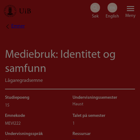
Hopp
Meny
til
Emner
Navigasjonssti
hovedinnhold
Mediebruk: Identitet og
samfunn
Lågaregradsemne
Studiepoeng
Undervisningssemester
Haust
15
Emnekode
Talet på semester
MEVI222
1
Undervisningsspråk
Ressursar