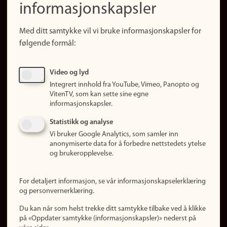
informasjonskapsler
Presse
Snarveier
Med ditt samtykke vil vi bruke informasjonskapsler for
Finn studier
følgende formål:
Ledige stillinger
Sosiale medier
Video og lyd
Facebook
Integrert innhold fra YouTube, Vimeo, Panopto og
Instagram
VitenTV, som kan sette sine egne
informasjonskapsler.
LinkedIn
Snapchat
Statistikk og analyse
Om nettstedet
Vi bruker Google Analytics, som samler inn
anonymiserte data for å forbedre nettstedets ytelse
Informasjonskapsler
og brukeropplevelse.
Oppdater samtykke
(informasjonskapsler)
For detaljert informasjon, se vår informasjonskapselerklæring
Personvern
og personvernerklæring.
Tilgjengelighetserklæring
Du kan når som helst trekke ditt samtykke tilbake ved å klikke
på «Oppdater samtykke (informasjonskapsler)» nederst på