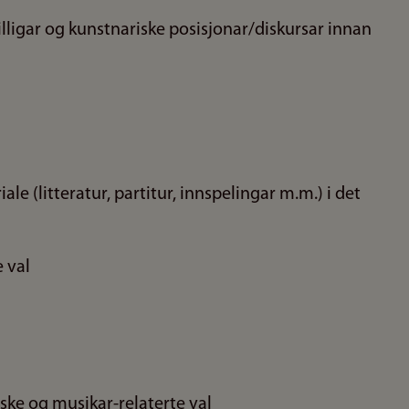
illigar og kunstnariske posisjonar/diskursar innan
le (litteratur, partitur, innspelingar m.m.) i det
 val
ske og musikar-relaterte val