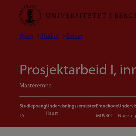
Hopp
til
hovedinnhold
Hjem
Studier
Emner
Navigasjonssti
Prosjektarbeid I, i
Masteremne
Studiepoeng
Undervisningssemester
Emnekode
Undervi
Haust
15
MUV301
Norsk og