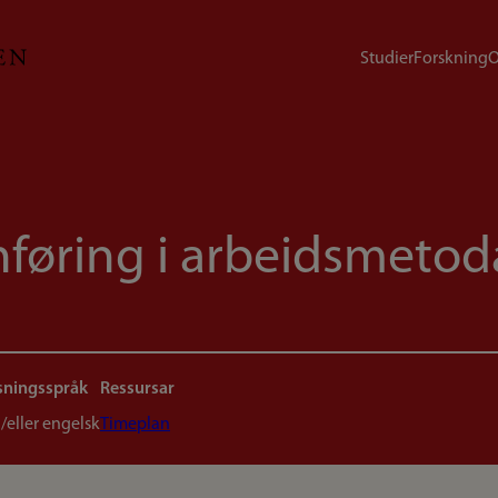
Studier
Forskning
O
nnføring i arbeidsmetod
sningsspråk
Ressursar
/eller engelsk
Timeplan