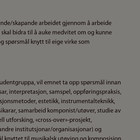
ande/skapande arbeidet gjennom å arbeide
 skal bidra til å auke medvitet om og kunne
og spørsmål knytt til eige virke som
tudentgruppa, vil emnet ta opp spørsmål innan
r, interpretasjon, samspel, oppføringspraksis,
asjonsmetoder, estetikk, instrumentalteknikk,
usikarar, samarbeid komponist/utøver, studie av
l utforsking, «cross-over»-prosjekt,
ndre institutsjonar/organisasjonar) og
l knyttet til musikalsk utøving og komposisjon.