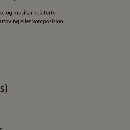
ke og musikar-relaterte
l utøving eller komposisjon
s)