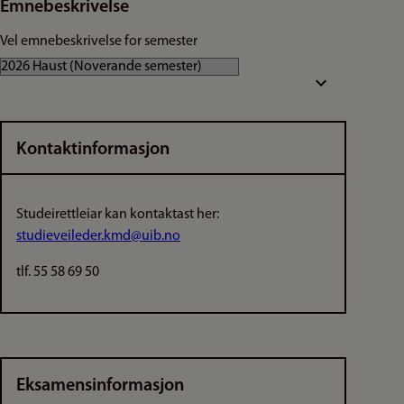
Emnebeskrivelse
Vel emnebeskrivelse for semester
Kontaktinformasjon
Studeirettleiar kan kontaktast her:
studieveileder.kmd@uib.no
tlf. 55 58 69 50
Eksamensinformasjon