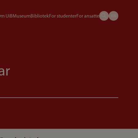
m UiB
Museum
Bibliotek
For studenter
For ansatte
ar