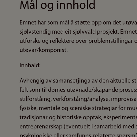
Mål og innhold
Emnet har som mål å støtte opp om det utøv
sjølvstendig med eit sjølvvald prosjekt. Emnet
utforske og reflektere over problemstillingar 
utøvar/komponist.
Innhald:
Avhengig av samansetjinga av den aktuelle s
felt som til dømes utøvnade/skapande prosessa
stilforståing, verkforståing/analyse, improvis
fysiske, mentale og sceniske strategiar for m
tradisjonar og historiske opptak, eksperimentel
entreprenørskap (eventuelt i samarbeid med a
psykologiske eller samfunns-relaterte spørsmå