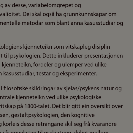
g av desse, variabelomgrepet og
g validitet. Dei skal også ha grunnkunnskapar om
imentelle metodar som blant anna kasusstudiar og
ykologiens kjenneteikn som vitskapleg disiplin
tt til psykologien. Dette inkluderer presentasjonen
 kjenneteikn, fordeler og ulemper ved ulike
 kasusstudiar, testar og eksperimenter.
i filosofiske skildringar av sjelas/psykens natur og
ntrale kjenneteikn ved ulike psykologiske
tskap på 1800-talet. Det blir gitt ein oversikt over
en, gestaltpsykologien, den kognitive
korleis desse retningane skil seg frå kvarandre