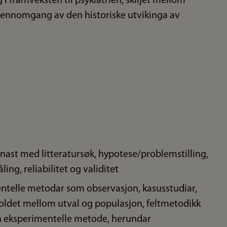
 i framveksten til psykiatrien, skiljet mellom
jennomgang av den historiske utvikinga av
nast med litteratursøk, hypotese/problemstilling,
ng, reliabilitet og validitet
mentelle metodar som observasjon, kasusstudiar,
holdet mellom utval og populasjon, feltmetodikk
n eksperimentelle metode, herundar