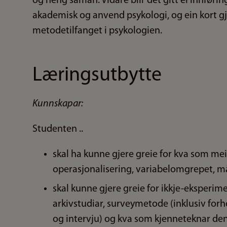
og heng saman. Vidare blir det gitt ei innføring
akademisk og anvend psykologi, og ein kort g
metodetilfanget i psykologien.
Læringsutbytte
Kunnskapar:
Studenten ..
skal ha kunne gjere greie for kva som mei
operasjonalisering, variabelomgrepet, måli
skal kunne gjere greie for ikkje-eksperi
arkivstudiar, surveymetode (inklusiv for
og intervju) og kva som kjenneteknar de