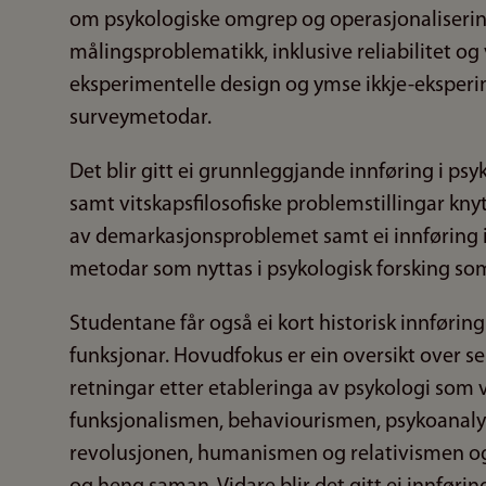
om psykologiske omgrep og operasjonaliserin
målingsproblematikk, inklusive reliabilitet o
eksperimentelle design og ymse ikkje-eksper
surveymetodar.
Det blir gitt ei grunnleggjande innføring i ps
samt vitskapsfilosofiske problemstillingar kny
av demarkasjonsproblemet samt ei innføring i
metodar som nyttas i psykologisk forsking som
Studentane får også ei kort historisk innføring 
funksjonar. Hovudfokus er ein oversikt over se
retningar etter etableringa av psykologi som vi
funksjonalismen, behaviourismen, psykoanalys
revolusjonen, humanismen og relativismen og 