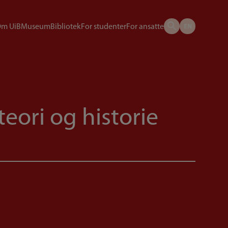
m UiB
Museum
Bibliotek
For studenter
For ansatte
eori og historie