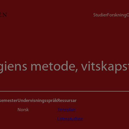
Studier
Forskning
O
giens metode, vitskapst
 semester
Undervisningsspråk
Ressursar
Norsk
Timeplan
Litteraturliste