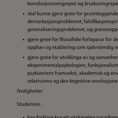
korrelasjonsomgrepet og årsaksomgrepe
skal kunne gjere greie for grunnleggande
demarkasjonsproblemet, falsifikasjonspri
generaliseringsproblemet, og grenseopp
gjere greie for filosofiske forløparar for 
opphav og etablering som sjølvstendig v
gjere greie for utviklinga av og saman
eksperimentalpsykologien, funksjonalism
psykiatriens framvekst, akademisk og an
relativisme og den kognitive revolusjone
Ferdigheiter:
Studenten ..
kan forklare kva eit vitskapeleg paradigm