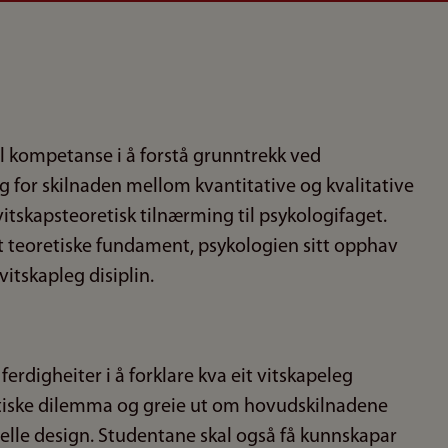
l kompetanse i å forstå grunntrekk ved
g for skilnaden mellom kvantitative og kvalitative
vitskapsteoretisk tilnærming til psykologifaget.
t teoretiske fundament, psykologien sitt opphav
itskapleg disiplin.
erdigheiter i å forklare kva eit vitskapeleg
setiske dilemma og greie ut om hovudskilnadene
lle design. Studentane skal også få kunnskapar