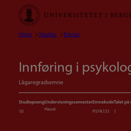
Hopp
til
hovedinnhold
Hjem
Studier
Emner
Navigasjonssti
Innføring i psykolo
Lågaregradsemne
Studiepoeng
Undervisningssemester
Emnekode
Talet på
Haust
10
PSYK131
1