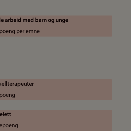
de arbeid med barn og unge
iepoeng per emne
ellterapeuter
epoeng
elett
iepoeng