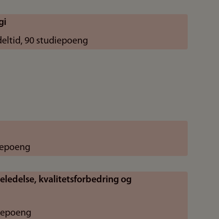
gi
deltid, 90 studiepoeng
iepoeng
eledelse, kvalitetsforbedring og
iepoeng