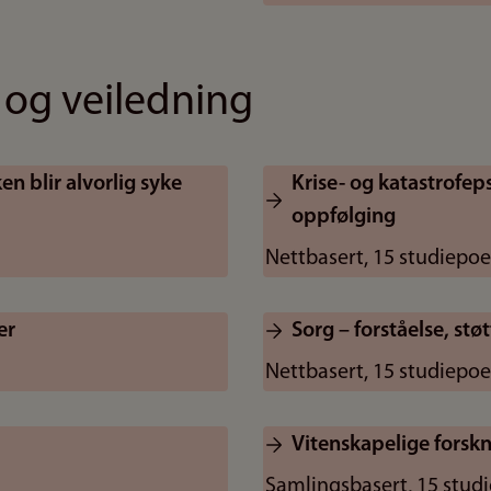
 og veiledning
n blir alvorlig syke
Krise- og katastrofep
oppfølging
Nettbasert, 15 studiepo
er
Sorg – forståelse, støt
Nettbasert, 15 studiepo
Vitenskapelige fors
Samlingsbasert, 15 stud