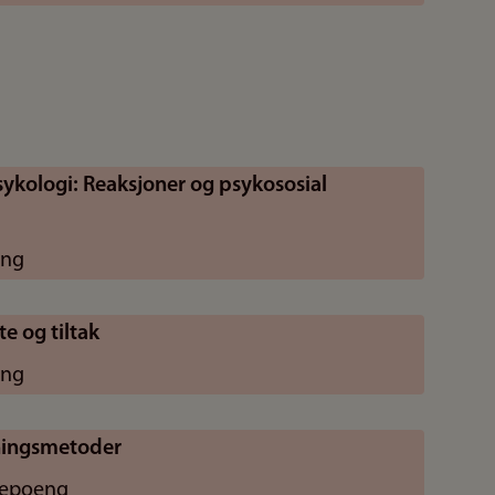
sykologi: Reaksjoner og psykososial
eng
te og tiltak
eng
kningsmetoder
iepoeng