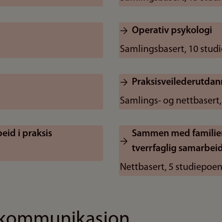
Operativ psykologi
Samlingsbasert, 10 stud
Praksisveilederutdan
Samlings- og nettbasert
eid i praksis
Sammen med familien 
tverrfaglig samarbei
Nettbasert, 5 studiepoe
g kommunikasjon