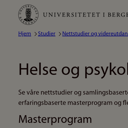
Hopp
til
hovedinnhold
Hjem
Studier
Nettstudier og videreutda
Navigasjonssti
Helse og psyko
Se våre nettstudier og samlingsbasert
erfaringsbaserte masterprogram og fl
Masterprogram