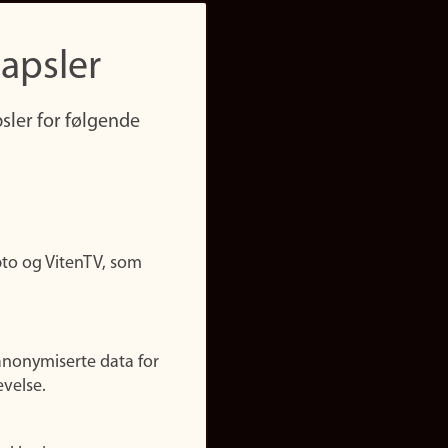
apsler
sler for følgende
pto og VitenTV, som
anonymiserte data for
evelse.