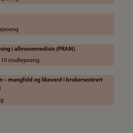
iepoeng
ning i allmennmedisin (PRAM)
, 10 studiepoeng
– mangfold og likeverd i brukersentrert
d
ng