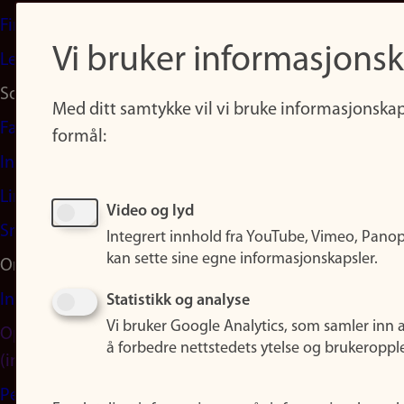
Finn studier
Vi bruker informasjonsk
Ledige stillinger
Sosiale medier
Med ditt samtykke vil vi bruke informasjonskap
Facebook
formål:
Instagram
LinkedIn
Video og lyd
Snapchat
Integrert innhold fra YouTube, Vimeo, Pano
kan sette sine egne informasjonskapsler.
Om nettstedet
Informasjonskapsler
Statistikk og analyse
Vi bruker Google Analytics, som samler inn 
Oppdater samtykke
å forbedre nettstedets ytelse og brukeroppl
(informasjonskapsler)
Personvern