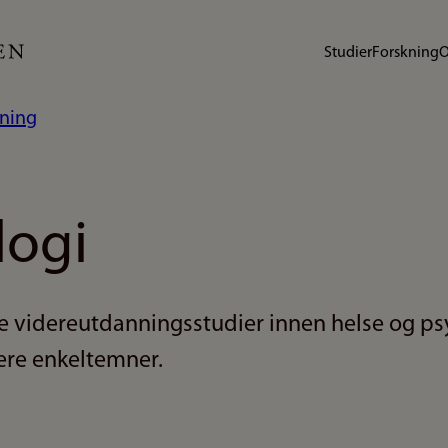
Studier
Forskning
O
nning
logi
e videreutdanningsstudier innen helse og ps
ere enkeltemner.