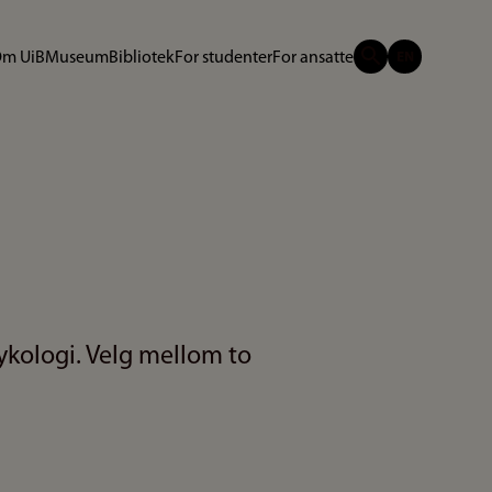
m UiB
Museum
Bibliotek
For studenter
For ansatte
ykologi. Velg mellom to