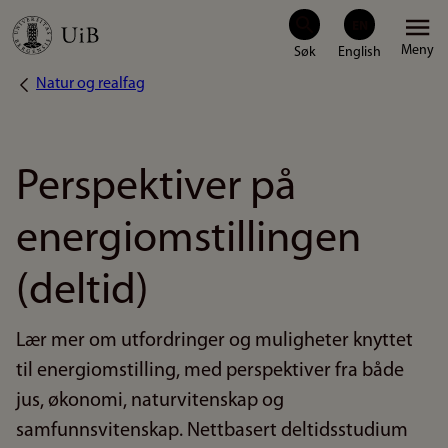
Hopp
Meny
til
Natur og realfag
Navigasjonssti
hovedinnhold
Perspektiver på
energiomstillingen
(deltid)
Lær mer om utfordringer og muligheter knyttet
til energiomstilling, med perspektiver fra både
jus, økonomi, naturvitenskap og
samfunnsvitenskap. Nettbasert deltidsstudium