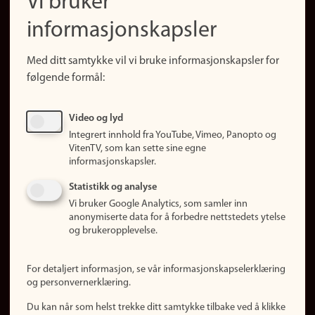
Vi bruker
(no)
Finn forsker
informasjonskapsler
Presse
Snarveier
Med ditt samtykke vil vi bruke informasjonskapsler for
Finn studier
følgende formål:
Ledige stillinger
Sosiale medier
Video og lyd
Facebook
Integrert innhold fra YouTube, Vimeo, Panopto og
Instagram
VitenTV, som kan sette sine egne
informasjonskapsler.
LinkedIn
Snapchat
Statistikk og analyse
Om nettstedet
Vi bruker Google Analytics, som samler inn
anonymiserte data for å forbedre nettstedets ytelse
Informasjonskapsler
og brukeropplevelse.
Oppdater samtykke
(informasjonskapsler)
For detaljert informasjon, se vår informasjonskapselerklæring
Personvern
og personvernerklæring.
Tilgjengelighetserklæring
Du kan når som helst trekke ditt samtykke tilbake ved å klikke