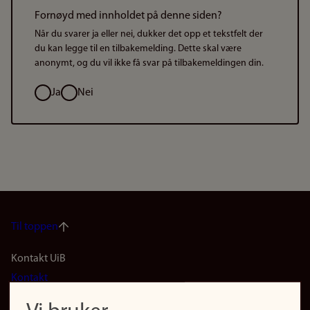
Fornøyd med innholdet på denne siden?
Når du svarer ja eller nei, dukker det opp et tekstfelt der
du kan legge til en tilbakemelding. Dette skal være
anonymt, og du vil ikke få svar på tilbakemeldingen din.
Valg
Ja
Nei
Til toppen
Footer
Kontakt UiB
Kontakt
navigation
Finn ansatte