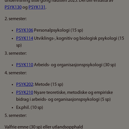
undervisning siste gong hausten 2025. Dei blir erstatta av
PSYK130
og
PSYK131
.
2. semester:
PSYK106
Personalpsykologi (15 sp)
PSYK114
Utviklings-, kognitiv og biologisk psykologi (15
sp)
3. semester:
PSYK110
Arbeids- og organisasjonspsykologi (30 sp)
4. semester:
PSYK202
: Metode (15 sp)
PSYK210
Nyare teoretiske, metodiske og empiriske
bidrag i arbeids- og organisasjonspsykologi (5 sp)
Ex.phil. (10 sp)
5. semester:
Valfrie emne (30 sp) eller utlandsopphald