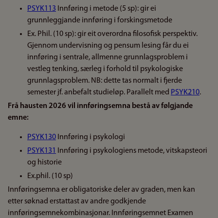
PSYK113
Innføring i metode (5 sp): gir ei
grunnleggjande innføring i forskingsmetode
Ex. Phil. (10 sp): gir eit overordna filosofisk perspektiv.
Gjennom undervisning og pensum lesing får du ei
innføring i sentrale, allmenne grunnlagsproblem i
vestleg tenking, særleg i forhold til psykologiske
grunnlagsproblem. NB: dette tas normalt i fjerde
semester jf. anbefalt studieløp. Parallelt med
PSYK210
.
Frå hausten 2026 vil innføringsemna bestå av følgjande
emne:
PSYK130
Innføring i psykologi
PSYK131
Innføring i psykologiens metode, vitskapsteori
og historie
Ex.phil. (10 sp)
Innføringsemna er obligatoriske deler av graden, men kan
etter søknad erstattast av andre godkjende
innføringsemnekombinasjonar. Innføringsemnet Examen