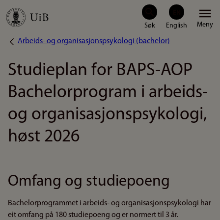
Hopp
Meny
til
Arbeids- og organisasjonspsykologi (bachelor)
Navigasjonssti
hovedinnhold
Studieplan for BAPS-AOP
Bachelorprogram i arbeids-
og organisasjonspsykologi,
høst 2026
Omfang og studiepoeng
Bachelorprogrammet i arbeids- og organisasjonspsykologi har
eit omfang på 180 studiepoeng og er normert til 3 år.