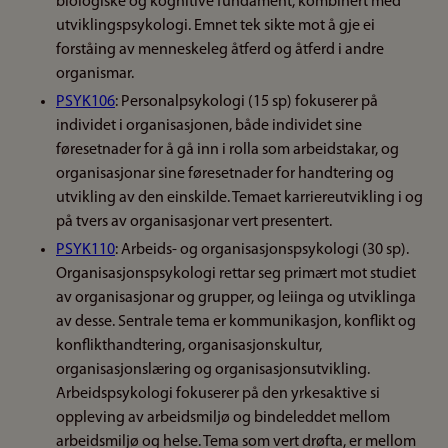
biologiske og kognitive fundament, kombinert med
utviklingspsykologi. Emnet tek sikte mot å gje ei
forståing av menneskeleg åtferd og åtferd i andre
organismar.
PSYK106
: Personalpsykologi (15 sp) fokuserer på
individet i organisasjonen, både individet sine
føresetnader for å gå inn i rolla som arbeidstakar, og
organisasjonar sine føresetnader for handtering og
utvikling av den einskilde. Temaet karriereutvikling i og
på tvers av organisasjonar vert presentert.
PSYK110
: Arbeids- og organisasjonspsykologi (30 sp).
Organisasjonspsykologi rettar seg primært mot studiet
av organisasjonar og grupper, og leiinga og utviklinga
av desse. Sentrale tema er kommunikasjon, konflikt og
konflikthandtering, organisasjonskultur,
organisasjonslæring og organisasjonsutvikling.
Arbeidspsykologi fokuserer på den yrkesaktive si
oppleving av arbeidsmiljø og bindeleddet mellom
arbeidsmiljø og helse. Tema som vert drøfta, er mellom