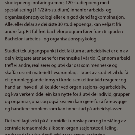
studiepoeng innføringsemne, 120 studiepoeng med
spesialisering (1 1/2 års studium) innanfor arbeids- og
organisasjonspsykologi eller ein godkjend fagkombinasjon.
Alle, eller delar av dei siste 30 studiepoenga, kan veljast frå
andre fag. Eit fullført bachelorprogram fører fram til graden
Bachelor i arbeids - og organisasjonspsykologi.
Studiet tek utgangspunkt i det faktum at arbeidslivet er ein av
dei viktigaste arenaene for menneske i vår tid. Gjennom arbeid
treff vi andre, realiserer og utviklar oss som menneske og
skaffar oss eit materielt livsgrunnlag. I løpet av studiet vil du få
eit grunnleggjande innsyn i korleis enkeltindivid reagerer og
handlar i høve til ulike sider ved organisasjons- og arbeidsliv,
og kva verkemiddel ein kan nytte for å utvikle individ, grupper
og organisasjonar, og også kva ein kan gjere for å førebyggje
og handtere problem som kan finne stad på arbeidsplassen.
Det vert lagt vekt på å formidle kunnskap om og forståing av
sentrale temaområde slik som: organisasjonsteori, leiing,