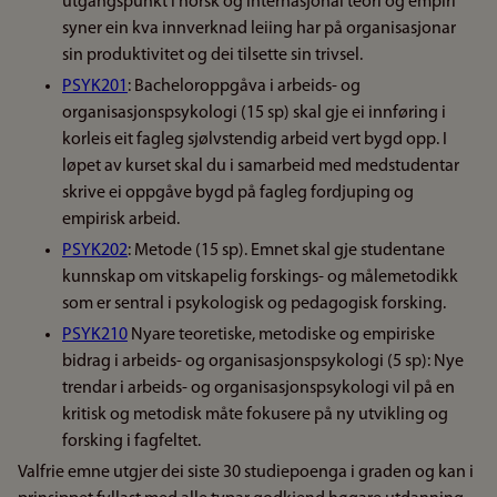
utgangspunkt i norsk og internasjonal teori og empiri
syner ein kva innverknad leiing har på organisasjonar
sin produktivitet og dei tilsette sin trivsel.
PSYK201
: Bacheloroppgåva i arbeids- og
organisasjonspsykologi (15 sp) skal gje ei innføring i
korleis eit fagleg sjølvstendig arbeid vert bygd opp. I
løpet av kurset skal du i samarbeid med medstudentar
skrive ei oppgåve bygd på fagleg fordjuping og
empirisk arbeid.
PSYK202
: Metode (15 sp). Emnet skal gje studentane
kunnskap om vitskapelig forskings- og målemetodikk
som er sentral i psykologisk og pedagogisk forsking.
PSYK210
Nyare teoretiske, metodiske og empiriske
bidrag i arbeids- og organisasjonspsykologi (5 sp): Nye
trendar i arbeids- og organisasjonspsykologi vil på en
kritisk og metodisk måte fokusere på ny utvikling og
forsking i fagfeltet.
Valfrie emne utgjer dei siste 30 studiepoenga i graden og kan i