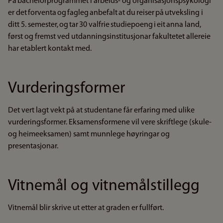
På bachelorprogrammet i arbeids- og organisasjonspsykologi
er det forventa og fagleg anbefalt at du reiser på utveksling i
ditt 5. semester, og tar 30 valfrie studiepoeng i eit anna land,
først og fremst ved utdanningsinstitusjonar fakultetet allereie
har etablert kontakt med.
Vurderingsformer
Det vert lagt vekt på at studentane får erfaring med ulike
vurderingsformer. Eksamensformene vil vere skriftlege (skule-
og heimeeksamen) samt munnlege høyringar og
presentasjonar.
Vitnemål og vitnemålstillegg
Vitnemål blir skrive ut etter at graden er fullført.