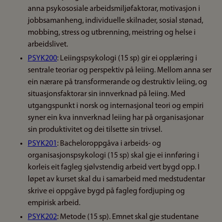
anna psykososiale arbeidsmiljøfaktorar, motivasjon i
jobbsamanheng, individuelle skilnader, sosial stønad,
mobbing, stress og utbrenning, meistring og helse i
arbeidslivet.
PSYK200
: Leiingspsykologi (15 sp) gir ei opplæring i
sentrale teoriar og perspektiv på leiing. Mellom anna ser
ein nærare på transformerande og destruktiv leiing, og
situasjonsfaktorar sin innverknad på leiing. Med
utgangspunkt i norsk og internasjonal teori og empiri
syner ein kva innverknad leiing har på organisasjonar
sin produktivitet og dei tilsette sin trivsel.
PSYK201
: Bacheloroppgåva i arbeids- og
organisasjonspsykologi (15 sp) skal gje ei innføring i
korleis eit fagleg sjølvstendig arbeid vert bygd opp. I
løpet av kurset skal du i samarbeid med medstudentar
skrive ei oppgåve bygd på fagleg fordjuping og
empirisk arbeid.
PSYK202
: Metode (15 sp). Emnet skal gje studentane