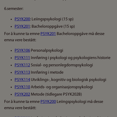
6.semester:
PSYK200
: Leiingspsykologi (15 sp)
PSYK201
: Bacheloroppgåve (15 sp)
For å kunne ta emne
PSYK201
Bacheloroppgåve må desse
emna vere bestått:
PSYK106
Personalpsykologi
PSYK111
Innføring i psykologi og psykologiens historie
PSYK112
Sosial- og personlegdomspsykologi
PSYK113
Innføring i metode
PSYK114
Utviklings-, kognitiv og biologisk psykologi
PSYK110
Arbeids- og organisasjonspsykologi
PSYK202
Metode (tidlegare PSYK202B)
For å kunne ta emne
PSYK200
Leiingspsykologi må desse
emna vere bestått: