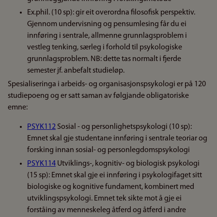
Ex.phil. (10 sp): gir eit overordna filosofisk perspektiv.
Gjennom undervisning og pensumlesing får du ei
innføring i sentrale, allmenne grunnlagsproblem i
vestleg tenking, særleg i forhold til psykologiske
grunnlagsproblem. NB: dette tas normalt i fjerde
semester jf. anbefalt studieløp.
Spesialiseringa i arbeids- og organisasjonspsykologi er på 120
studiepoeng og er satt saman av følgjande obligatoriske
emne:
PSYK112
Sosial - og personlighetspsykologi (10 sp):
Emnet skal gje studentane innføring i sentrale teoriar og
forsking innan sosial- og personlegdomspsykologi
PSYK114
Utviklings-, kognitiv- og biologisk psykologi
(15 sp): Emnet skal gje ei innføring i psykologifaget sitt
biologiske og kognitive fundament, kombinert med
utviklingspsykologi. Emnet tek sikte mot å gje ei
forståing av menneskeleg åtferd og åtferd i andre