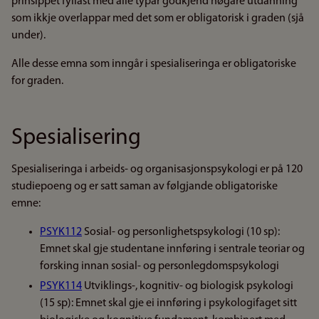
prinsippet fyllast med alle typar godkjend høgare utdanning
som ikkje overlappar med det som er obligatorisk i graden (sjå
under).
Alle desse emna som inngår i spesialiseringa er obligatoriske
for graden.
Spesialisering
Spesialiseringa i arbeids- og organisasjonspsykologi er på 120
studiepoeng og er satt saman av følgjande obligatoriske
emne:
PSYK112
Sosial- og personlighetspsykologi (10 sp):
Emnet skal gje studentane innføring i sentrale teoriar og
forsking innan sosial- og personlegdomspsykologi
PSYK114
Utviklings-, kognitiv- og biologisk psykologi
(15 sp): Emnet skal gje ei innføring i psykologifaget sitt