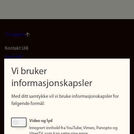
Til toppen
Footer
Kontakt UiB
Kontakt
navigation
Finn ansatte
Vi bruker
(no)
Finn forsker
informasjonskapsler
Presse
Snarveier
Med ditt samtykke vil vi bruke informasjonskapsler for
Finn studier
følgende formål:
Ledige stillinger
Sosiale medier
Video og lyd
Facebook
Integrert innhold fra YouTube, Vimeo, Panopto og
Instagram
VitenTV, som kan sette sine egne