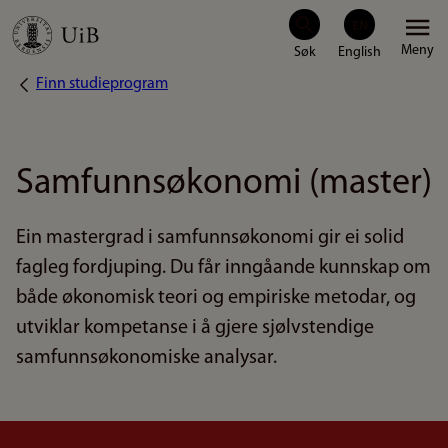
Hopp
Meny
til
Finn studieprogram
Navigasjonssti
hovedinnhold
Samfunnsøkonomi (master)
Ein mastergrad i samfunnsøkonomi gir ei solid
fagleg fordjuping. Du får inngåande kunnskap om
både økonomisk teori og empiriske metodar, og
utviklar kompetanse i å gjere sjølvstendige
samfunnsøkonomiske analysar.