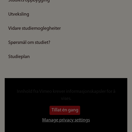
Studiets oppbygging
Utveksling
Vidare studiemoglegheiter
Spørsmål om studiet?
Studieplan
Lenke
til
Innhold fra
Vimeo
krever informasjonskapsler for å
video
vises.
Tillat én gang
Manage privacy settings