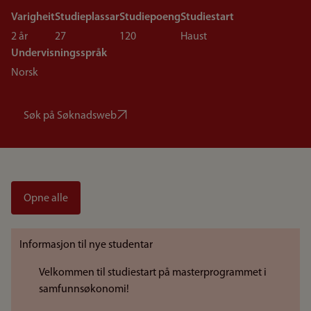
Varigheit
Studieplassar
Studiepoeng
Studiestart
2 år
27
120
Haust
Undervisningsspråk
Norsk
Søk på Søknadsweb
Opne alle
Informasjon til nye studentar
Velkommen til studiestart på masterprogrammet i
samfunnsøkonomi!